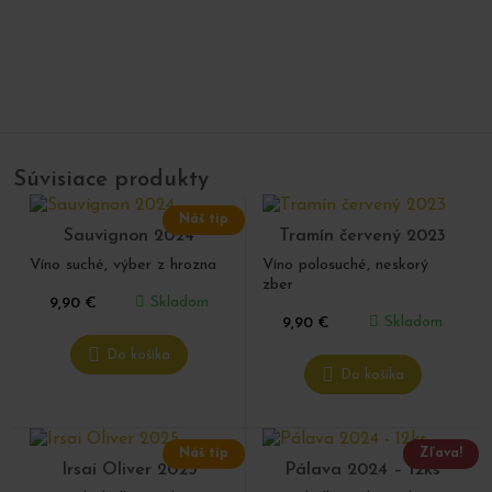
Súvisiace produkty
Náš tip
Sauvignon 2024
Tramín červený 2023
Víno suché, výber z hrozna
Víno polosuché, neskorý
zber
Skladom
9,90
€
Skladom
9,90
€
Do košíka
Do košíka
Náš tip
Zľava!
Irsai Oliver 2025
Pálava 2024 – 12ks