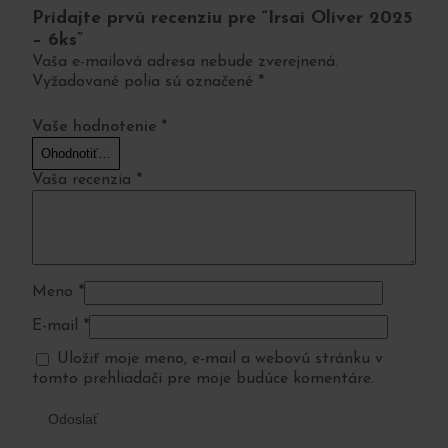
Pridajte prvú recenziu pre “Irsai Oliver 2025
– 6ks”
Vaša e-mailová adresa nebude zverejnená.
Vyžadované polia sú označené
*
Vaše hodnotenie
*
Vaša recenzia
*
Meno
*
E-mail
*
Uložiť moje meno, e-mail a webovú stránku v
tomto prehliadači pre moje budúce komentáre.