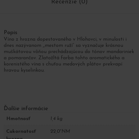
Recenzie (0)
Popis
Víno z hrozna dopestovaného v Hlohovci, v minulosti i
dnes nazývanom ,,mestom ruží“ sa vyznačuje krásnou
muškátovou vôňou prechádzajúcou do tónov mandariniek
a pomarančov. Zlatožltá farba tohto aromatického a
korenistého vína s chuťou medových plátov prekvapí
hravou kyselinkou.
Ďalšie informácie
Hmotnosť
1,4 kg
Cukornatosť
22,0°NM