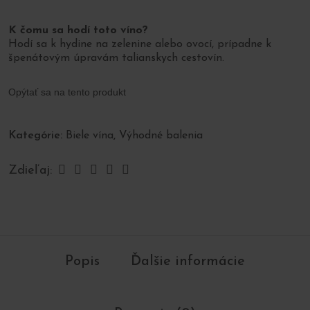
2025
-
6ks
K čomu sa hodí toto víno?
Hodí sa k hydine na zelenine alebo ovocí, prípadne k
špenátovým úpravám talianskych cestovín.
Opýtať sa na tento produkt
Kategórie:
Biele vína
,
Výhodné balenia
Zdieľaj:
Popis
Ďalšie informácie