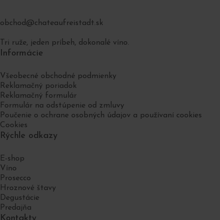
obchod@chateaufreistadt.sk
Tri ruže, jeden príbeh, dokonalé víno.
Informácie
Všeobecné obchodné podmienky
Reklamačný poriadok
Reklamačný formulár
Formulár na odstúpenie od zmluvy
Poučenie o ochrane osobných údajov a používaní cookies
Cookies
Rýchle odkazy
E-shop
Víno
Prosecco
Hroznové štavy
Degustácie
Predajňa
Kontakty