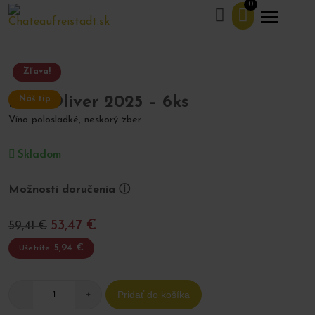
0
Domov
Obchod
Víno
Biele vína
Irsai Oliver
>
>
>
>
2025 – 6ks
Zľava!
Irsai Oliver 2025 – 6ks
Náš tip
Víno polosladké, neskorý zber
Skladom
Možnosti doručenia ⓘ
53,47
€
59,41
€
5,94
€
Ušetríte:
množstvo
Pridať do košíka
-
+
Irsai
Oliver