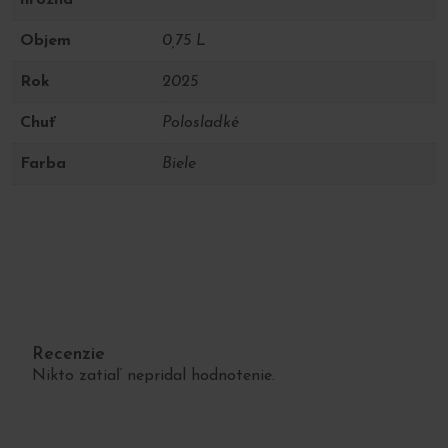
hrozna
Objem
0,75 L
Rok
2025
Chuť
Polosladké
Farba
Biele
Recenzie
Nikto zatiaľ nepridal hodnotenie.