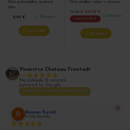
Víno polosladké, neskorý
Víno sladké, výber z hrozna
zber
106,92
€
118,82
€
Skladom
Skladom
9,90
€
Ušetríte:
11,90
€
Do košíka
Do košíka
Vinárstvo Chateau Freistadt
4.9
Na základe 12 recenzií
powered by
G
o
o
g
l
e
zanechajte nám recenziu na
Roman Kováč
2 roky dozadu