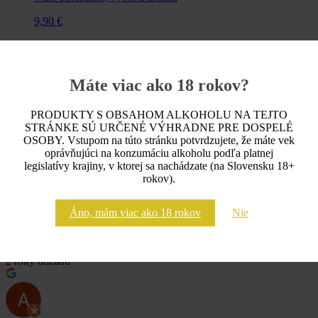
9,90
€
Skladom
Do košíka
Máte viac ako 18 rokov?
PRODUKTY S OBSAHOM ALKOHOLU NA TEJTO
STRÁNKE SÚ URČENÉ VÝHRADNE PRE DOSPELÉ
Vinárstvo Chateau Freistadt
OSOBY. Vstupom na túto stránku potvrdzujete, že máte vek
4.9
oprávňujúci na konzumáciu alkoholu podľa platnej
Na základe 12 recenzií
legislatívy krajiny, v ktorej sa nachádzate (na Slovensku 18+
powered by
G
o
o
g
l
e
rokov).
zanechajte nám recenziu na
Áno, mám viac ako 18 rokov
Nie
Roman Kováč
2 roky dozadu