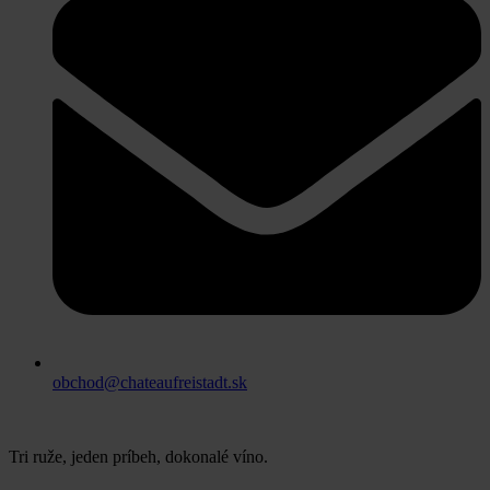
obchod@chateaufreistadt.sk
Tri ruže, jeden príbeh, dokonalé víno.