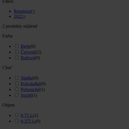
Filters
Resetovať
×
2022
×
2
produkty nájdené
Farba
Biele
(
0
)
Červené
(
2
)
Ružové
(
0
)
Chuť
Sladké
(
0
)
Polosladké
(
0
)
Polosuché
(
1
)
Suché
(
1
)
Objem
0,75 L
(
2
)
0,375 L
(
0
)