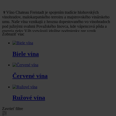
🍷Víno Chateau Freistadt je spojením tradície hlohovských
vinohradov, malokarpatského terroiru a majstrovského vinárskeho
umu. Naše vína vznikajú z hrozna dopestovaného vo vinohradoch
pod južnými svahmi Považského Inovca, kde vápencová pôda a
energia rieky Váh vytvárajú ideálne podmienky pre vznik
Zobraziť viac
výnimočných ročníkov.
Biele vína
V našej ponuke nájdete
biele, červené aj ružové vína
, ako aj
degustačné sety a hroznové mušty.
Každá fľaša nesie symbol
troch ruží – znaku Hlohovca a našej značky, ktorá prepája minulosť,
prítomnosť a víziu budúcnosti.
Červené vína
Prémiové slovenské vína z Hlohovca. Priamo od vinára.
Ružové vína
Zavrieť filtre