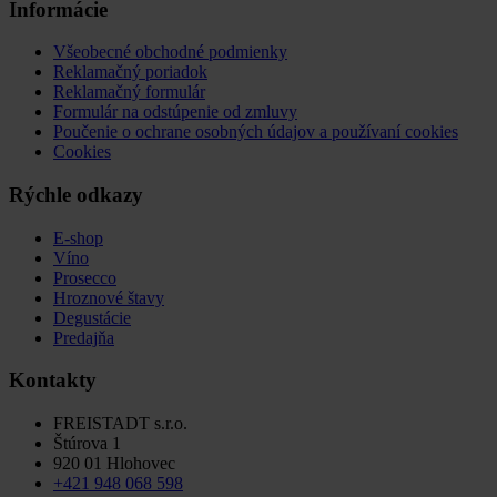
Informácie
Všeobecné obchodné podmienky
Reklamačný poriadok
Reklamačný formulár
Formulár na odstúpenie od zmluvy
Poučenie o ochrane osobných údajov a používaní cookies
Cookies
Rýchle odkazy
E-shop
Víno
Prosecco
Hroznové štavy
Degustácie
Predajňa
Kontakty
FREISTADT s.r.o.
Štúrova 1
920 01 Hlohovec
+421 948 068 598