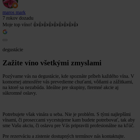
maros mark
7 rokov dozadu
Moje top víno! 👍👍👍👍👍👍👍👍👍
degustácie
Zažite víno všetkými zmyslami
Pozývame vás na degustácie, kde spoznáte príbeh každého vína. V
komornej atmosfére vás prevedieme chuťami, vôňami a zážitkami,
na ktoré sa nezabúda. Ideálne pre skupiny, firemné akcie aj
súkromné oslavy.
Potrebujete však vinára u seba. Nie je problém. S tými najlepšími
vínami, či proseccami vycestujeme kam budete potrebovať, tak aby
sme Vašu akciu, či oslavu pre Vás pripravili profesionálne na kľúč.
Pre rezerváciu a zistenie dostupných termínov nás kontaktujte.