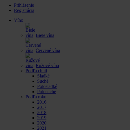
Prihlásenie
Registrácia
Víno
Biele vína
Červené vína
Ružové vína
Podľa chuti
Sladké
Suché
Polosladké
Polosuché
Podľa roku
2016
2017
2018
2019
2020
2021