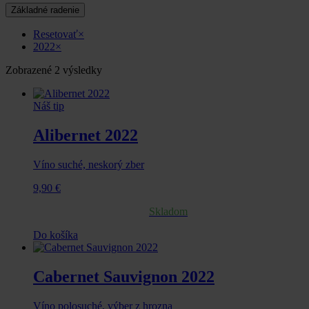
Základné radenie
Resetovať
×
2022
×
Zobrazené 2 výsledky
Náš tip
Alibernet 2022
Víno suché, neskorý zber
9,90
€
Skladom
Do košíka
Cabernet Sauvignon 2022
Víno polosuché, výber z hrozna