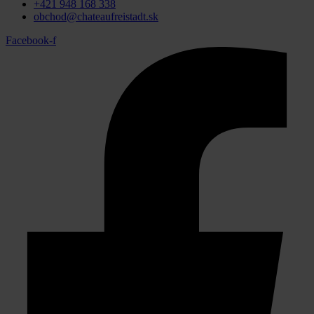
+421 948 168 338
obchod@chateaufreistadt.sk
Facebook-f