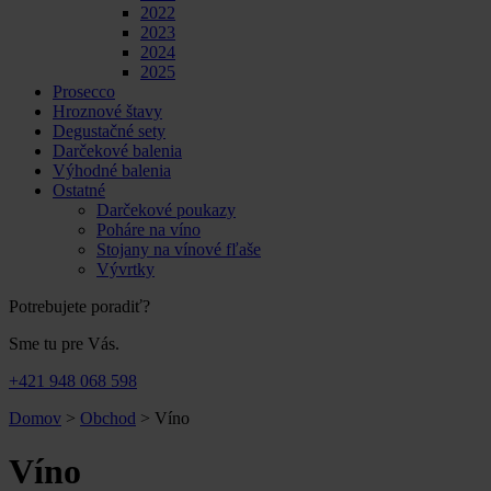
2022
2023
2024
2025
Prosecco
Hroznové štavy
Degustačné sety
Darčekové balenia
Výhodné balenia
Ostatné
Darčekové poukazy
Poháre na víno
Stojany na vínové fľaše
Vývrtky
Potrebujete poradiť?
Sme tu pre Vás.
+421 948 068 598
Domov
>
Obchod
>
Víno
Víno