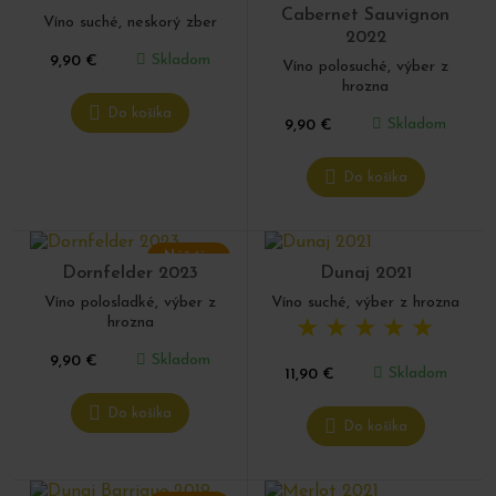
Cabernet Sauvignon
Víno suché, neskorý zber
2022
Skladom
9,90
€
Víno polosuché, výber z
hrozna
Do košíka
Skladom
9,90
€
Do košíka
Náš tip
Dornfelder 2023
Dunaj 2021
Víno polosladké, výber z
Víno suché, výber z hrozna
hrozna
★
★
★
★
★
Skladom
9,90
€
Skladom
11,90
€
Do košíka
Do košíka