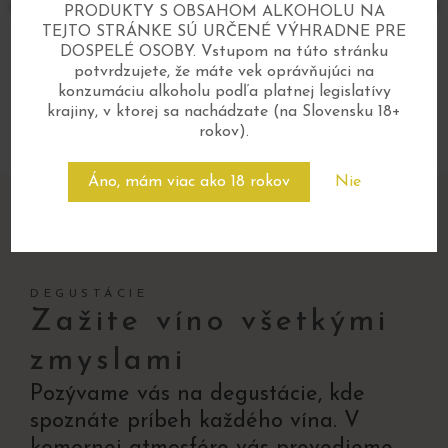
PRODUKTY S OBSAHOM ALKOHOLU NA
TEJTO STRÁNKE SÚ URČENÉ VÝHRADNE PRE
DOSPELÉ OSOBY. Vstupom na túto stránku
potvrdzujete, že máte vek oprávňujúci na
konzumáciu alkoholu podľa platnej legislatívy
krajiny, v ktorej sa nachádzate (na Slovensku 18+
rokov).
Áno, mám viac ako 18 rokov
Nie
DEGUSTÁCIE
Zažite víno všetkými
zmyslami
Pozývame vás na degustácie, kde
spoznáte príbeh každého vína. V