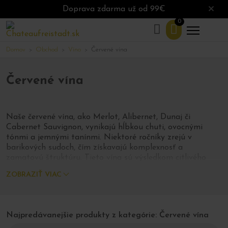
Doprava zdarma už od 99€
0
Domov
Obchod
Víno
Červené vína
>
>
>
Červené vína
Naše červené vína, ako Merlot, Alibernet, Dunaj či
Cabernet Sauvignon, vynikajú hĺbkou chuti, ovocnými
tónmi a jemnými tanínmi. Niektoré ročníky zrejú v
barikových sudoch, čím získavajú komplexnosť a
zamatovú štruktúru. Tieto vína sú výsledkom citlivého
prístupu a skúseností vinárov, ktorí rešpektujú prírodu aj
ZOBRAZIŤ VIAC
tradíciu.
Výborné k mäsitým pokrmom, delikatesám a slávnostným
príležitostiam.
Najpredávanejšie produkty z kategórie: Červené vína