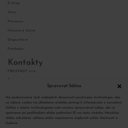
E-shop
Víno
Prosecco
Hroznové štavy
Degustácie
Predajňa
Kontakty
FREISTADT s.r.o.
Štúrova 1
Spravovať Súhlas
920 01 Hlohovec
Na poskytovanie tých najlepších skúseností používame technológie, ako
+421 948 068 598
sú súbory cookie na ukladanie a/alebo prístup k informáciám o zariadení.
+421 948 168 338
Súhlas s týmito technológiami nám umožní spracovávať údaje, ako je
správanie pri prehliadaní alebo jedinečné ID na tejto stránke. Nesúhlas
obchod@chateaufreistadt.sk
alebo odvolanie súhlasu môže nepriaznivo ovplyvniť určité vlastnosti a
funkcie.