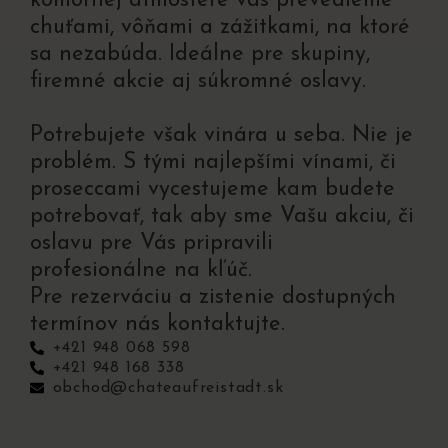
komornej atmosfére vás prevedieme
chuťami, vôňami a zážitkami, na ktoré
sa nezabúda. Ideálne pre skupiny,
firemné akcie aj súkromné oslavy.
Potrebujete však vinára u seba. Nie je
problém. S tými najlepšími vínami, či
proseccami vycestujeme kam budete
potrebovať, tak aby sme Vašu akciu, či
oslavu pre Vás pripravili
profesionálne na kľúč.
Pre rezerváciu a zistenie dostupných
termínov nás kontaktujte.
+421 948 068 598
+421 948 168 338
obchod@chateaufreistadt.sk