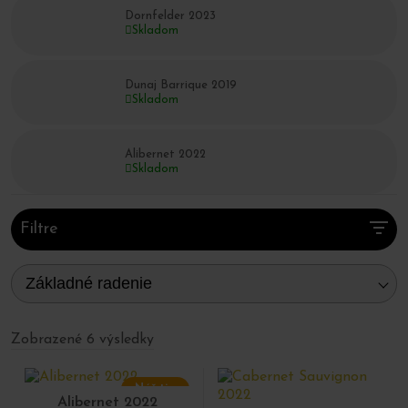
Silné a elegantné červené vína z Malokarpatskej
Dornfelder 2023
oblasti.
Skladom
Dunaj Barrique 2019
Skladom
Alibernet 2022
Skladom
Filtre
Základné radenie
Zobrazené 6 výsledky
Náš tip
Alibernet 2022