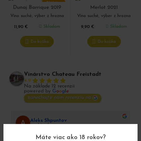
Náš tip
Dunaj Barrique 2019
Merlot 2021
Víno suché, výber z hrozna
Víno suché, výber z hrozna
Skladom
Skladom
11,90
€
9,90
€
Do košíka
Do košíka
Vinárstvo Chateau Freistadt
4.9
Na základe 12 recenzií
powered by
G
o
o
g
l
e
zanechajte nám recenziu na
Aleks Shpuntov
pred 4 rokmi
Máte viac ako 18 rokov?
Dobre víno!