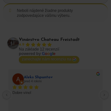
Neboli nájdené žiadne produkty
zodpovedajúce vášmu výberu.
Vinárstvo Chateau Freistadt
4.9
Na základe 12 recenzií
powered by
G
o
o
g
l
e
zanechajte nám recenziu na
Aleks Shpuntov
pred 4 rokmi
Dobre víno!