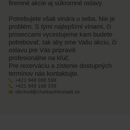
firemné akcie aj súkromné oslavy.
Potrebujete však vinára u seba. Nie je
problém. S tými najlepšími vínami, či
proseccami vycestujeme kam budete
potrebovať, tak aby sme Vašu akciu, či
oslavu pre Vás pripravili
profesionálne na kľúč.
Pre rezerváciu a zistenie dostupných
termínov nás kontaktujte.
+421 948 068 598
+421 948 168 338
obchod@chateaufreistadt.sk