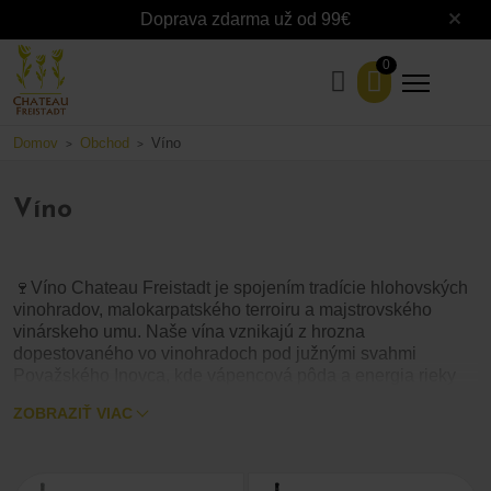
Doprava zdarma už od 99€
0
Domov
Obchod
Víno
>
>
Víno
🍷Víno Chateau Freistadt je spojením tradície hlohovských
vinohradov, malokarpatského terroiru a majstrovského
vinárskeho umu. Naše vína vznikajú z hrozna
dopestovaného vo vinohradoch pod južnými svahmi
Považského Inovca, kde vápencová pôda a energia rieky
Váh vytvárajú ideálne podmienky pre vznik výnimočných
ZOBRAZIŤ VIAC
ročníkov.
V našej ponuke nájdete
, ako
biele, červené aj ružové vína
aj
Každá fľaša nesie
degustačné sety a hroznové mušty.