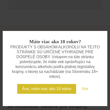
Máte viac ako 18 rokov?
PRODUKTY S OBSAHOM ALKOHOLU NA TEJTO
STRÁNKE SÚ URČENÉ VÝHRADNE PRE
DEGUSTÁCIE
DOSPELÉ OSOBY. Vstupom na túto stránku
Zažite víno všetkými
potvrdzujete, že máte vek oprávňujúci na
konzumáciu alkoholu podľa platnej legislatívy
zmyslami
krajiny, v ktorej sa nachádzate (na Slovensku 18+
rokov).
Pozývame vás na degustácie, kde
spoznáte príbeh každého vína. V
Áno, mám viac ako 18 rokov
Nie
komornej atmosfére vás prevedieme
chuťami, vôňami a zážitkami, na ktoré
sa nezabúda. Ideálne pre skupiny,