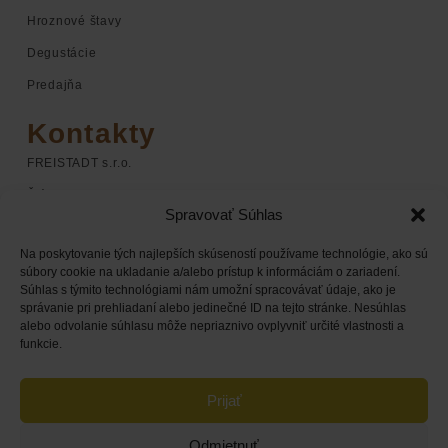
Hroznové štavy
Degustácie
Predajňa
Kontakty
FREISTADT s.r.o.
Štúrova 1
Spravovať Súhlas
920 01 Hlohovec
Na poskytovanie tých najlepších skúseností používame technológie, ako sú
+421 948 068 598
súbory cookie na ukladanie a/alebo prístup k informáciám o zariadení.
Súhlas s týmito technológiami nám umožní spracovávať údaje, ako je
+421 948 168 338
správanie pri prehliadaní alebo jedinečné ID na tejto stránke. Nesúhlas
obchod@chateaufreistadt.sk
alebo odvolanie súhlasu môže nepriaznivo ovplyvniť určité vlastnosti a
funkcie.
Prijať
Odmietnuť