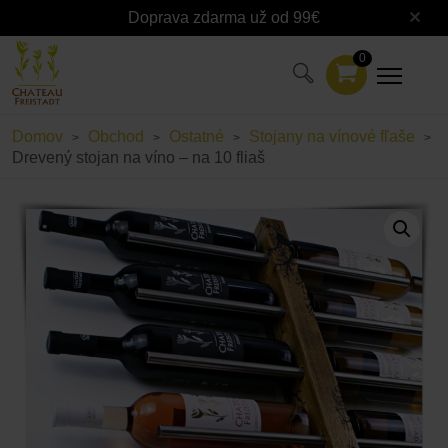
Doprava zdarma už od 99€
0
Domov
Obchod
Ostatné
Stojany na vínové fľaše
>
>
>
>
Drevený stojan na víno – na 10 fliaš