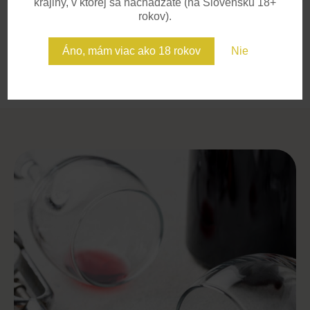
krajiny, v ktorej sa nachádzate (na Slovensku 18+
rokov).
Áno, mám viac ako 18 rokov
Nie