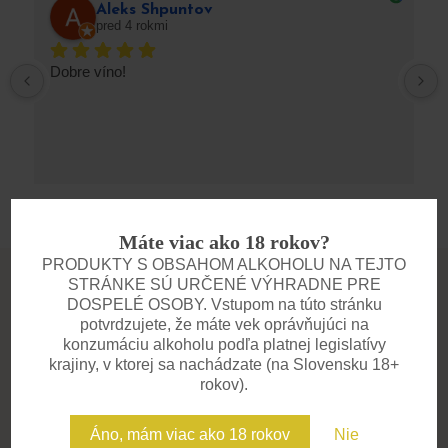
Aleks Shpuntov
pred 4 rokmi
Dobre víno!
Máte viac ako 18 rokov?
PRODUKTY S OBSAHOM ALKOHOLU NA TEJTO
STRÁNKE SÚ URČENÉ VÝHRADNE PRE
DOSPELÉ OSOBY. Vstupom na túto stránku
potvrdzujete, že máte vek oprávňujúci na
konzumáciu alkoholu podľa platnej legislatívy
krajiny, v ktorej sa nachádzate (na Slovensku 18+
DEGUSTÁCIE
rokov).
Zažite víno všetkými
zmyslami
Áno, mám viac ako 18 rokov
Nie