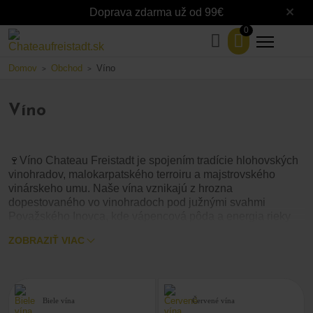
Doprava zdarma už od 99€
0
Domov
Obchod
Víno
>
>
Víno
🍷Víno Chateau Freistadt je spojením tradície hlohovských
vinohradov, malokarpatského terroiru a majstrovského
vinárskeho umu. Naše vína vznikajú z hrozna
dopestovaného vo vinohradoch pod južnými svahmi
Považského Inovca, kde vápencová pôda a energia rieky
Váh vytvárajú ideálne podmienky pre vznik výnimočných
ZOBRAZIŤ VIAC
ročníkov.
V našej ponuke nájdete
, ako
biele, červené aj ružové vína
aj
Každá fľaša nesie
degustačné sety a hroznové mušty.
symbol troch ruží – znaku Hlohovca a našej značky, ktorá
Biele vína
Červené vína