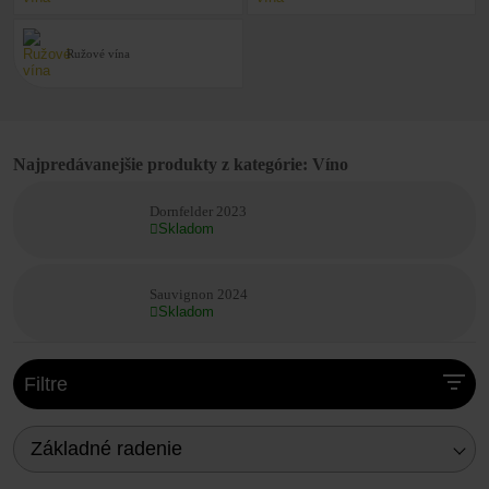
prepája minulosť, prítomnosť a víziu budúcnosti.
Prémiové slovenské vína z Hlohovca. Priamo od
Ružové vína
vinára.
Najpredávanejšie produkty z kategórie: Víno
Dornfelder 2023
Skladom
Sauvignon 2024
Skladom
Filtre
Základné radenie