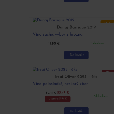
Náš t
Dunaj Barrique 2019
Víno suché, výber z hrozna
Skladom
11,90
€
Do košíka
Zľav
Irsai Oliver 2025 – 6ks
Náš t
Víno polosladké, neskorý zber
53,47
€
59,41
€
Skladom
Ušetríte:
5,94
€
Do košíka