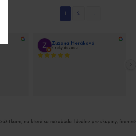
1
2
→
Zuzana Heráková
4 roky dozadu
žitkami, na ktoré sa nezabúda. Ideálne pre skupiny, firemné