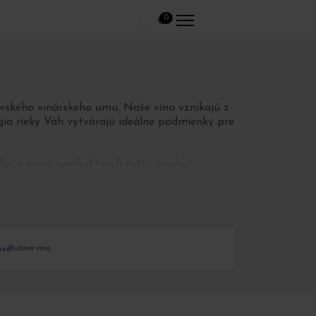
0
ovského vinárskeho umu. Naše vína vznikajú z
a rieky Váh vytvárajú ideálne podmienky pre
aša nesie symbol troch ruží – znaku
Ružové vína