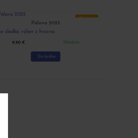
Náš tip
Pálava 2025
o sladké, výber z hrozna
Skladom
9,90
€
Do košíka