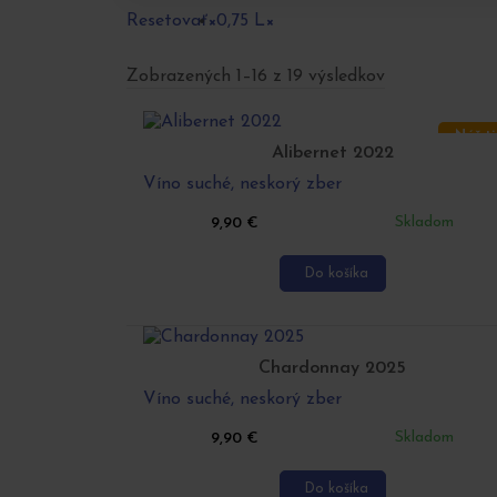
Resetovať
×
0,75 L
×
Zobrazených 1–16 z 19 výsledkov
Náš t
Alibernet 2022
Víno suché, neskorý zber
Skladom
9,90
€
Do košíka
Chardonnay 2025
Víno suché, neskorý zber
Skladom
9,90
€
Do košíka