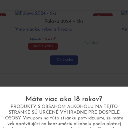
a!
Zľava!
Pálava 2024 – 6ks
Víno sladké, výber z hrozna
Vín
56,43
€
59,41
€
Skladom
Ušetríte:
2,98
€
Do košíka
Máte viac ako 18 rokov?
PRODUKTY S OBSAHOM ALKOHOLU NA TEJTO
STRÁNKE SÚ URČENÉ VÝHRADNE PRE DOSPELÉ
OSOBY. Vstupom na túto stránku potvrdzujete, že máte
vek oprávňujúci na konzumáciu alkoholu podľa platnej