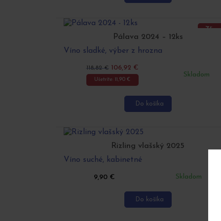
Zľav
Pálava 2024 – 12ks
Víno sladké, výber z hrozna
106,92
€
118,82
€
Skladom
Ušetríte:
11,90
€
Do košíka
Rizling vlašský 2025
Víno suché, kabinetné
Skladom
9,90
€
Do košíka