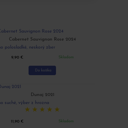
Cabernet Sauvignon Rose 2024
o polosladké, neskorý zber
Skladom
9,90
€
Do košíka
Dunaj 2021
o suché, výber z hrozna
★
★
★
★
★
Skladom
11,90
€