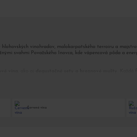
e hlohovských vinohradov, malokarpatského terroiru a majstr
nými svahmi Považského Inovca, kde vápencová pôda a energi
ové vína
, ako aj
degustačné sety a hroznové mušty.
Každá fľ
sť, prítomnosť a víziu budúcnosti.
o od vinára.
Červené vína