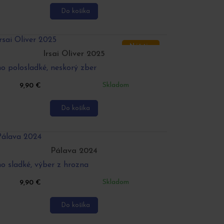
Do košíka
Náš tip
Irsai Oliver 2025
o polosladké, neskorý zber
Skladom
9,90
€
Do košíka
Pálava 2024
o sladké, výber z hrozna
Skladom
9,90
€
Do košíka