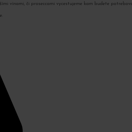
pšími vínami, či proseccami vycestujeme kam budete potrebovať
e.