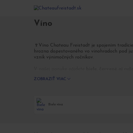
Domov
Obchod
Víno
>
>
Víno
🍷Víno Chateau Freistadt je spojením tradíci
hrozna dopestovaného vo vinohradoch pod juž
vznik výnimočných ročníkov.
V našej ponuke nájdete
biele, červené aj ruž
Hlohovca a našej značky, ktorá prepája minulo
ZOBRAZIŤ VIAC
Prémiové slovenské vína z Hlohovca. Priam
Biele vína