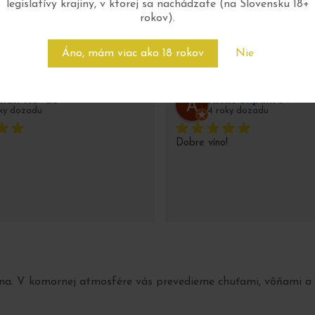
legislatívy krajiny, v ktorej sa nachádzate (na Slovensku 18+
rokov).
Áno, mám viac ako 18 rokov
Nie
man Kováč
Aleks Shpuntov
oky dozadu
4 roky dozadu
Dobre víno!
a. V komornej atmosfére vás prevedieme chuťami, vôňami a zá