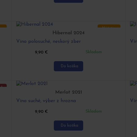
ip
Náš tip
Hibernal 2024
Víno polosuché, neskorý zber
Vín
Skladom
9,90
€
Do košíka
a!
Merlot 2021
ip
Víno suché, výber z hrozna
Vín
Skladom
9,90
€
Do košíka