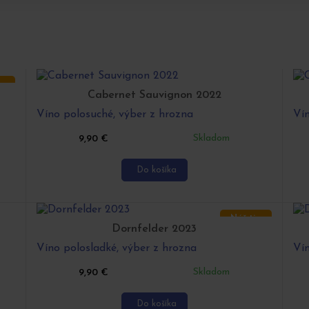
ip
Cabernet Sauvignon 2022
Víno polosuché, výber z hrozna
Vín
Skladom
9,90
€
Do košíka
Náš tip
Dornfelder 2023
Víno polosladké, výber z hrozna
Vín
Skladom
9,90
€
Do košíka