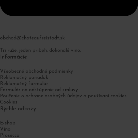
obchod@chateaufreistadt.sk
Tri ruže, jeden príbeh, dokonalé víno.
Informácie
Všeobecné obchodné podmienky
Reklamačný poriadok
Reklamačný formulár
Formulár na odstúpenie od zmluvy
Poučenie o ochrane osobných údajov a používaní cookies
Cookies
Rýchle odkazy
E-shop
Víno
Prosecco