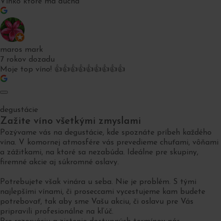
Vinko ktore ma ducha
maros mark
7 rokov dozadu
Moje top víno! 👍👍👍👍👍👍👍👍👍
degustácie
Zažite víno všetkými zmyslami
Pozývame vás na degustácie, kde spoznáte príbeh každého
vína. V komornej atmosfére vás prevedieme chuťami, vôňami
a zážitkami, na ktoré sa nezabúda. Ideálne pre skupiny,
firemné akcie aj súkromné oslavy.
Potrebujete však vinára u seba. Nie je problém. S tými
najlepšími vínami, či proseccami vycestujeme kam budete
potrebovať, tak aby sme Vašu akciu, či oslavu pre Vás
pripravili profesionálne na kľúč.