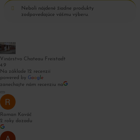
Neboli nájdené žiadne produkty
zodpovedajúce vášmu výberu.
Vinárstvo Chateau Freistadt
4.9
Na základe 12 recenzií
powered by
G
o
o
g
l
e
zanechajte nám recenziu na
Roman Kováč
2 roky dozadu