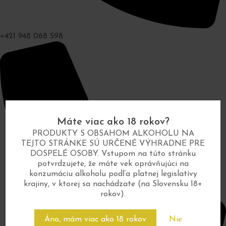
+421 948 068 598
Máte viac ako 18 rokov?
PRODUKTY S OBSAHOM ALKOHOLU NA
TEJTO STRÁNKE SÚ URČENÉ VÝHRADNE PRE
DOSPELÉ OSOBY. Vstupom na túto stránku
potvrdzujete, že máte vek oprávňujúci na
konzumáciu alkoholu podľa platnej legislatívy
krajiny, v ktorej sa nachádzate (na Slovensku 18+
rokov).
Áno, mám viac ako 18 rokov
Nie