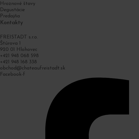
Hroznové štavy
Degustácie
Predajňa
Kontakty
FREISTADT s.r.o.
Štúrova 1
920 01 Hlohovec
+421 948 068 598
+421 948 168 338
obchod@chateaufreistadt.sk
Facebook-f