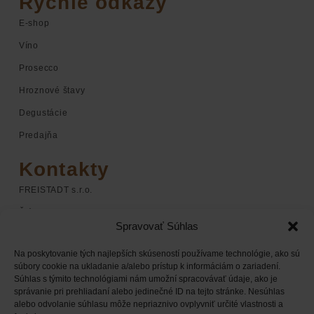
Rýchle odkazy
E-shop
Víno
Prosecco
Hroznové štavy
Degustácie
Predajňa
Kontakty
FREISTADT s.r.o.
Štúrova 1
Spravovať Súhlas
920 01 Hlohovec
Na poskytovanie tých najlepších skúseností používame technológie, ako sú
+421 948 068 598
súbory cookie na ukladanie a/alebo prístup k informáciám o zariadení.
Súhlas s týmito technológiami nám umožní spracovávať údaje, ako je
+421 948 168 338
správanie pri prehliadaní alebo jedinečné ID na tejto stránke. Nesúhlas
obchod@chateaufreistadt.sk
alebo odvolanie súhlasu môže nepriaznivo ovplyvniť určité vlastnosti a