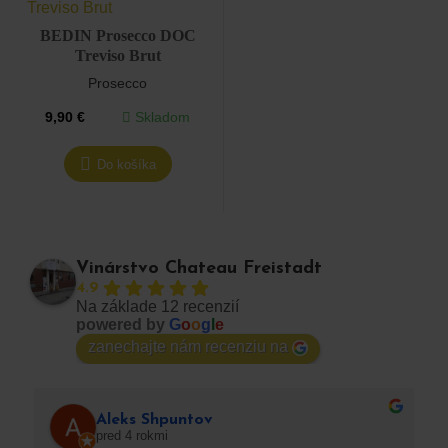
BEDIN Prosecco DOC
Treviso Brut
Prosecco
Skladom
9,90
€
Do košíka
Vinárstvo Chateau Freistadt
4.9
Na základe 12 recenzií
powered by
G
o
o
g
l
e
zanechajte nám recenziu na
Aleks Shpuntov
pred 4 rokmi