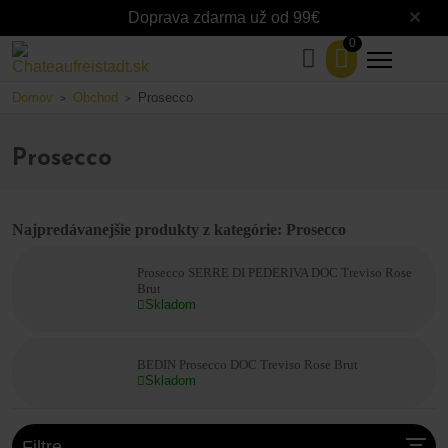
Doprava zdarma už od 99€
0
Domov
Obchod
Prosecco
>
>
Prosecco
Najpredávanejšie produkty z kategórie: Prosecco
Prosecco SERRE DI PEDERIVA DOC Treviso Rose
Brut
Skladom
BEDIN Prosecco DOC Treviso Rose Brut
Skladom
Filtre