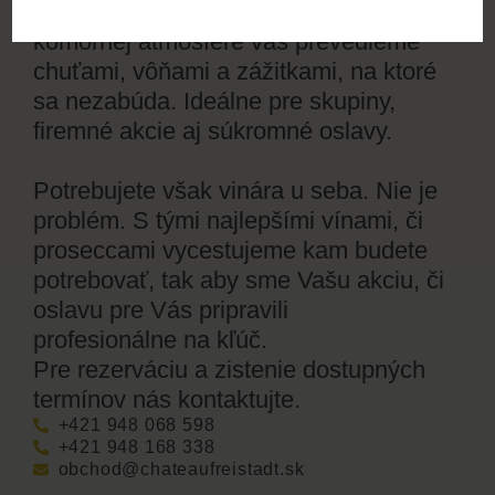
spoznáte príbeh každého vína. V
komornej atmosfére vás prevedieme
chuťami, vôňami a zážitkami, na ktoré
sa nezabúda. Ideálne pre skupiny,
firemné akcie aj súkromné oslavy.
Potrebujete však vinára u seba. Nie je
problém. S tými najlepšími vínami, či
proseccami vycestujeme kam budete
potrebovať, tak aby sme Vašu akciu, či
oslavu pre Vás pripravili
profesionálne na kľúč.
Pre rezerváciu a zistenie dostupných
termínov nás kontaktujte.
+421 948 068 598
+421 948 168 338
obchod@chateaufreistadt.sk