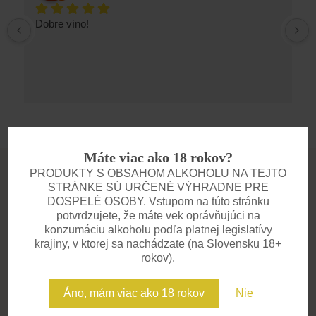
Dobre víno!
Máte viac ako 18 rokov?
PRODUKTY S OBSAHOM ALKOHOLU NA TEJTO
STRÁNKE SÚ URČENÉ VÝHRADNE PRE
DOSPELÉ OSOBY. Vstupom na túto stránku
potvrdzujete, že máte vek oprávňujúci na
konzumáciu alkoholu podľa platnej legislatívy
DEGUSTÁCIE
krajiny, v ktorej sa nachádzate (na Slovensku 18+
Zažite víno všetkými
rokov).
zmyslami
Áno, mám viac ako 18 rokov
Nie
Pozývame vás na degustácie, kde