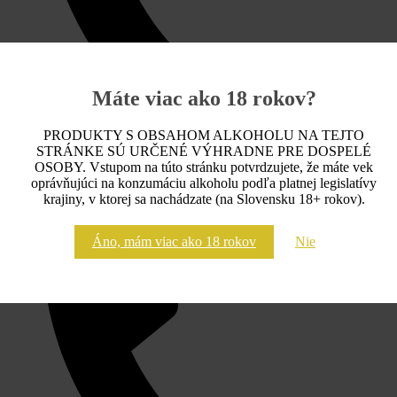
Máte viac ako 18 rokov?
PRODUKTY S OBSAHOM ALKOHOLU NA TEJTO
STRÁNKE SÚ URČENÉ VÝHRADNE PRE DOSPELÉ
OSOBY. Vstupom na túto stránku potvrdzujete, že máte vek
oprávňujúci na konzumáciu alkoholu podľa platnej legislatívy
krajiny, v ktorej sa nachádzate (na Slovensku 18+ rokov).
+421 948 068 598
Áno, mám viac ako 18 rokov
Nie