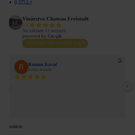
0,375 L
×
Vinárstvo Chateau Freistadt
4.9
Na základe 12 recenzií
powered by
G
o
o
g
l
e
zanechajte nám recenziu na
Roman Kováč
2 roky dozadu
degustácie