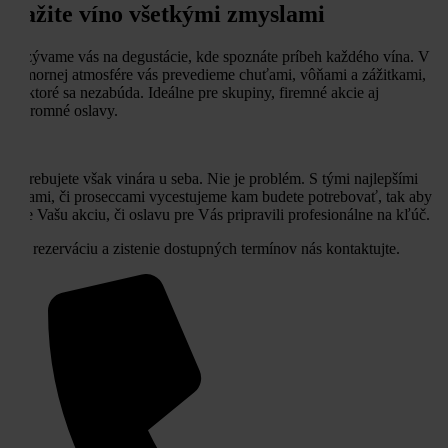
Zažite víno všetkými zmyslami
Pozývame vás na degustácie, kde spoznáte príbeh každého vína. V
komornej atmosfére vás prevedieme chuťami, vôňami a zážitkami,
na ktoré sa nezabúda. Ideálne pre skupiny, firemné akcie aj
súkromné oslavy.
Potrebujete však vinára u seba. Nie je problém. S tými najlepšími
vínami, či proseccami vycestujeme kam budete potrebovať, tak aby
sme Vašu akciu, či oslavu pre Vás pripravili profesionálne na kľúč.
Pre rezerváciu a zistenie dostupných termínov nás kontaktujte.