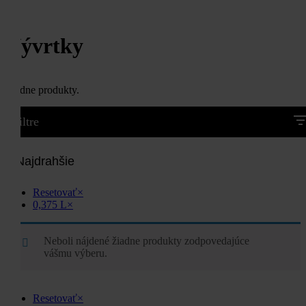
Vývrtky
Žiadne produkty.
Filtre
Najdrahšie
Resetovať
×
0,375 L
×
Neboli nájdené žiadne produkty zodpovedajúce
vášmu výberu.
Resetovať
×