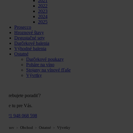
2021
2022
2023
2024
2025
Prosecco
Hroznové štavy
Degustačné sety
Darčekové balenia
Výhodné balenia
Ostatné
Darčekové poukazy
Poháre na víno
Stojany na vínové fľaše
Vývrtky
Potrebujete poradiť?
Sme tu pre Vás.
+421 948 068 598
Domov
Obchod
Ostatné
Vývrtky
>
>
>