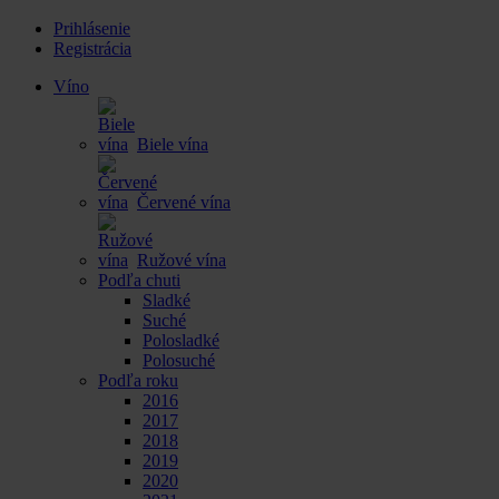
Prihlásenie
Registrácia
Víno
Biele vína
Červené vína
Ružové vína
Podľa chuti
Sladké
Suché
Polosladké
Polosuché
Podľa roku
2016
2017
2018
2019
2020