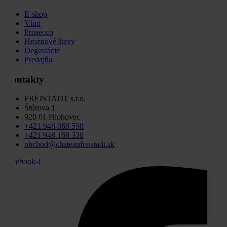
E-shop
Víno
Prosecco
Hroznové štavy
Degustácie
Predajňa
Kontakty
FREISTADT s.r.o.
Štúrova 1
920 01 Hlohovec
+421 948 068 598
+421 948 168 338
obchod@chateaufreistadt.sk
Facebook-f