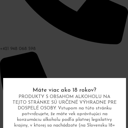
+421 948 068 598
Máte viac ako 18 rokov?
PRODUKTY S OBSAHOM ALKOHOLU NA
TEJTO STRÁNKE SÚ URČENÉ VÝHRADNE PRE
DOSPELÉ OSOBY. Vstupom na túto stránku
potvrdzujete, že máte vek oprávňujúci na
konzumáciu alkoholu podľa platnej legislatívy
krajiny, v ktorej sa nachádzate (na Slovensku 18+