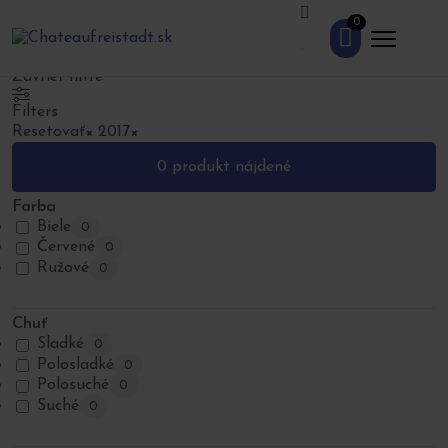
Domov
>
Obchod
>
Ostatné
>
Vývrtky
0
Vývrtky
Zavrieť filtre
Filters
Resetovať
×
2017
×
0
produkt nájdené
Farba
Biele
0
Červené
0
Ružové
0
Chuť
Sladké
0
Polosladké
0
Polosuché
0
Suché
0