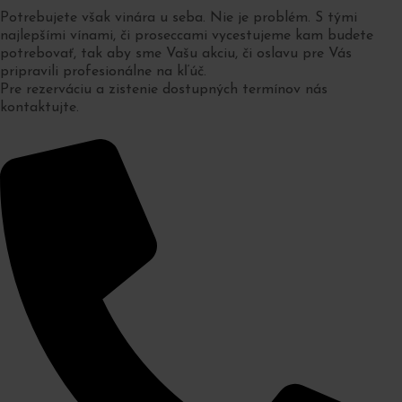
Potrebujete však vinára u seba. Nie je problém. S tými
najlepšími vínami, či proseccami vycestujeme kam budete
potrebovať, tak aby sme Vašu akciu, či oslavu pre Vás
pripravili profesionálne na kľúč.
Pre rezerváciu a zistenie dostupných termínov nás
kontaktujte.