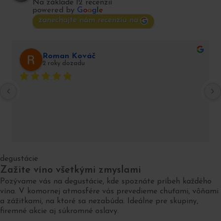
Na základe 12 recenzií
powered by
G
o
o
g
l
e
zanechajte nám recenziu na
Roman Kováč
2 roky dozadu
degustácie
Zažite víno všetkými zmyslami
Pozývame vás na degustácie, kde spoznáte príbeh každého
vína. V komornej atmosfére vás prevedieme chuťami, vôňami
a zážitkami, na ktoré sa nezabúda. Ideálne pre skupiny,
firemné akcie aj súkromné oslavy.