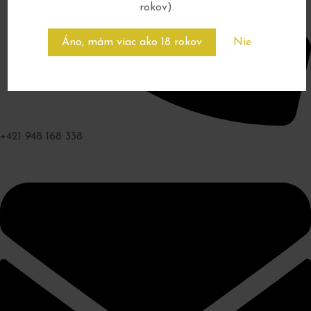
rokov).
Áno, mám viac ako 18 rokov
Nie
+421 948 168 338