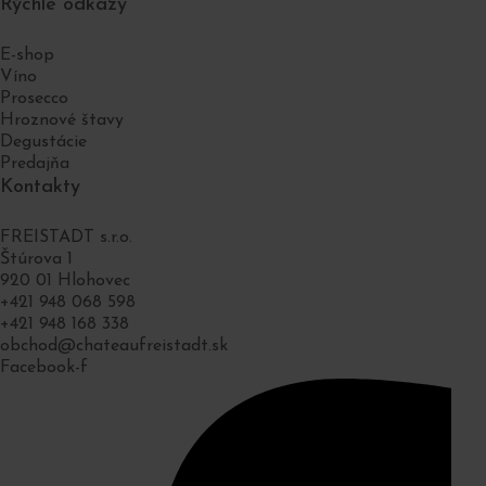
Rýchle odkazy
E-shop
Víno
Prosecco
Hroznové štavy
Degustácie
Predajňa
Kontakty
FREISTADT s.r.o.
Štúrova 1
920 01 Hlohovec
+421 948 068 598
+421 948 168 338
obchod@chateaufreistadt.sk
Facebook-f