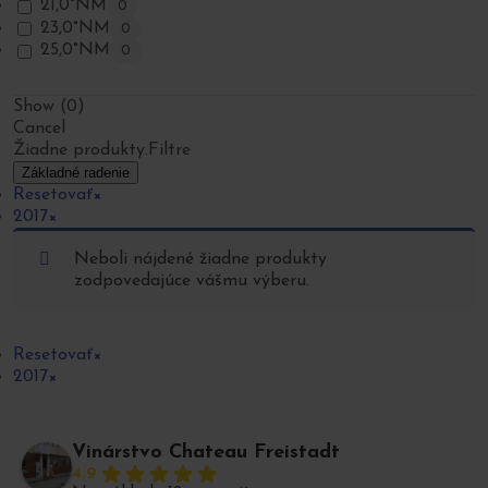
21,0°NM
0
23,0°NM
0
25,0°NM
0
Show
(
0
)
Cancel
Žiadne produkty.
Filtre
Základné radenie
Resetovať
×
2017
×
Neboli nájdené žiadne produkty
zodpovedajúce vášmu výberu.
Resetovať
×
2017
×
Vinárstvo Chateau Freistadt
4.9