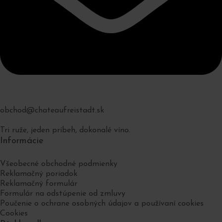
obchod@chateaufreistadt.sk
Tri ruže, jeden príbeh, dokonalé víno.
Informácie
Všeobecné obchodné podmienky
Reklamačný poriadok
Reklamačný formulár
Formulár na odstúpenie od zmluvy
Poučenie o ochrane osobných údajov a používaní cookies
Cookies