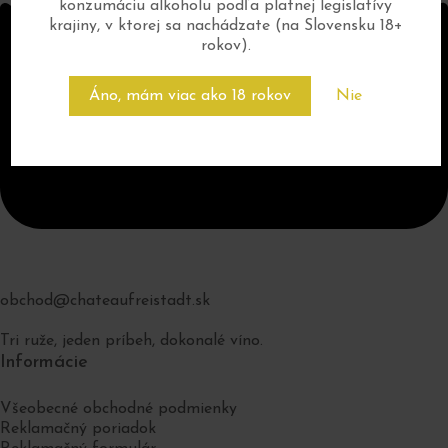
konzumáciu alkoholu podľa platnej legislatívy
krajiny, v ktorej sa nachádzate (na Slovensku 18+
rokov).
Áno, mám viac ako 18 rokov
Nie
obchod@chateaufreistadt.sk
Tri ruže, jeden príbeh, dokonalé víno.
Informácie
Všeobecné obchodné podmienky
Reklamačný poriadok