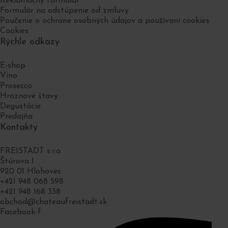
Reklamačný formulár
Formulár na odstúpenie od zmluvy
Poučenie o ochrane osobných údajov a používaní cookies
Cookies
Rýchle odkazy
E-shop
Víno
Prosecco
Hroznové štavy
Degustácie
Predajňa
Kontakty
FREISTADT s.r.o.
Štúrova 1
920 01 Hlohovec
+421 948 068 598
+421 948 168 338
obchod@chateaufreistadt.sk
Facebook-f