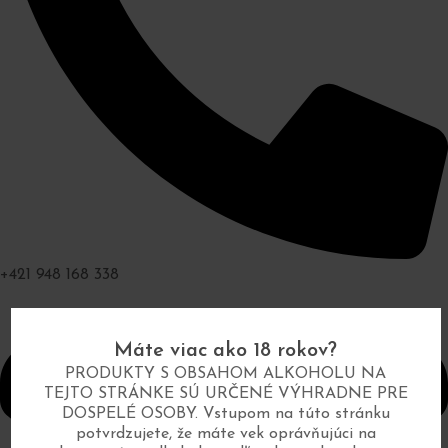
+421 948 168 338
Máte viac ako 18 rokov?
PRODUKTY S OBSAHOM ALKOHOLU NA
TEJTO STRÁNKE SÚ URČENÉ VÝHRADNE PRE
DOSPELÉ OSOBY. Vstupom na túto stránku
potvrdzujete, že máte vek oprávňujúci na