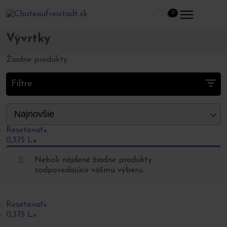
Domov
Obchod
Ostatné
Vývrtky
>
>
>
0
Vývrtky
Žiadne produkty.
Filtre
Najnovšie
Resetovať
×
0,375 L
×
Neboli nájdené žiadne produkty
zodpovedajúce vášmu výberu.
Resetovať
×
0,375 L
×