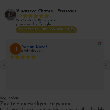
Vinárstvo Chateau Freistadt
4.9
Na základe 12 recenzií
powered by
G
o
o
g
l
e
zanechajte nám recenziu na
Roman Kováč
2 roky dozadu
degustácie
Zažite víno všetkými zmyslami
Pozývame vás na degustácie, kde spoznáte príbeh každého