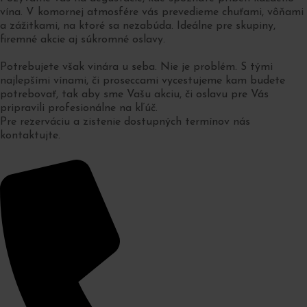
vína. V komornej atmosfére vás prevedieme chuťami, vôňami
a zážitkami, na ktoré sa nezabúda. Ideálne pre skupiny,
firemné akcie aj súkromné oslavy.
Potrebujete však vinára u seba. Nie je problém. S tými
najlepšími vínami, či proseccami vycestujeme kam budete
potrebovať, tak aby sme Vašu akciu, či oslavu pre Vás
pripravili profesionálne na kľúč.
Pre rezerváciu a zistenie dostupných termínov nás
kontaktujte.