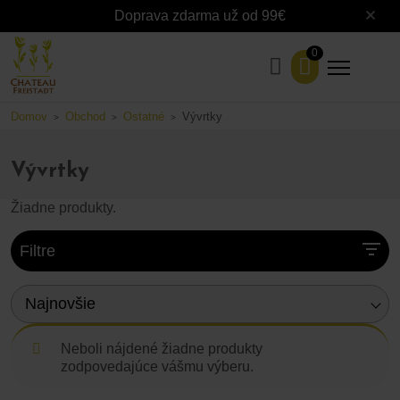
Doprava zdarma už od 99€
0
Domov
Obchod
Ostatné
Vývrtky
>
>
>
Vývrtky
Žiadne produkty.
Filtre
Najnovšie
Neboli nájdené žiadne produkty
zodpovedajúce vášmu výberu.