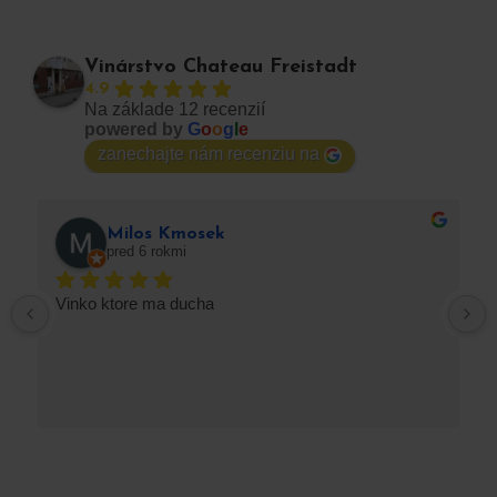
Vinárstvo Chateau Freistadt
4.9
Na základe 12 recenzií
powered by
G
o
o
g
l
e
zanechajte nám recenziu na
Milos Kmosek
pred 6 rokmi
Vinko ktore ma ducha