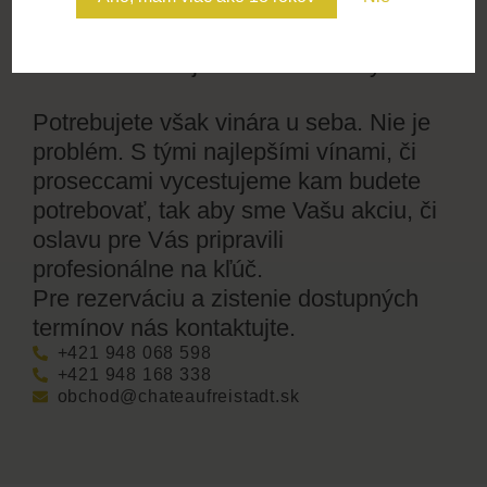
chuťami, vôňami a zážitkami, na ktoré
sa nezabúda. Ideálne pre skupiny,
firemné akcie aj súkromné oslavy.
Potrebujete však vinára u seba. Nie je
problém. S tými najlepšími vínami, či
proseccami vycestujeme kam budete
potrebovať, tak aby sme Vašu akciu, či
oslavu pre Vás pripravili
profesionálne na kľúč.
Pre rezerváciu a zistenie dostupných
termínov nás kontaktujte.
+421 948 068 598
+421 948 168 338
obchod@chateaufreistadt.sk