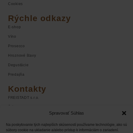
Cookies
Rýchle odkazy
E-shop
Víno
Prosecco
Hroznové štavy
Degustácie
Predajňa
Kontakty
FREISTADT s.r.o.
Štúrova 1
Spravovať Súhlas
920 01 Hlohovec
Na poskytovanie tých najlepších skúseností používame technológie, ako sú
+421 948 068 598
súbory cookie na ukladanie a/alebo prístup k informáciám o zariadení.