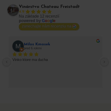
Vinárstvo Chateau Freistadt
4.9
Na základe 12 recenzií
powered by
G
o
o
g
l
e
zanechajte nám recenziu na
Milos Kmosek
pred 6 rokmi
Vinko ktore ma ducha