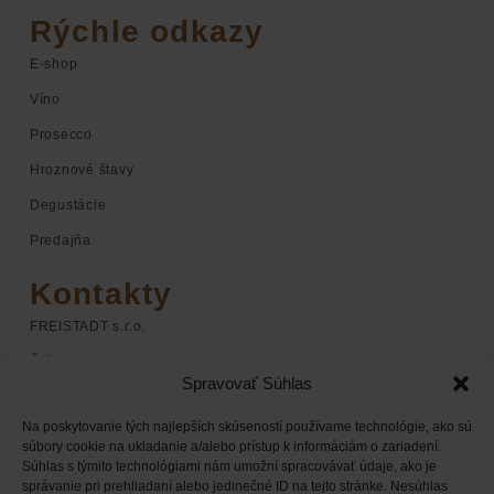
Rýchle odkazy
E-shop
Víno
Prosecco
Hroznové štavy
Degustácie
Predajňa
Kontakty
FREISTADT s.r.o.
Štúrova 1
Spravovať Súhlas
920 01 Hlohovec
Na poskytovanie tých najlepších skúseností používame technológie, ako sú
+421 948 068 598
súbory cookie na ukladanie a/alebo prístup k informáciám o zariadení.
Súhlas s týmito technológiami nám umožní spracovávať údaje, ako je
+421 948 168 338
správanie pri prehliadaní alebo jedinečné ID na tejto stránke. Nesúhlas