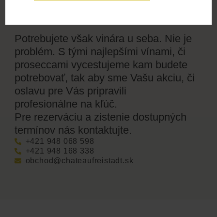
firemné akcie aj súkromné oslavy.
Potrebujete však vinára u seba. Nie je
problém. S tými najlepšími vínami, či
proseccami vycestujeme kam budete
potrebovať, tak aby sme Vašu akciu, či
oslavu pre Vás pripravili
profesionálne na kľúč.
Pre rezerváciu a zistenie dostupných
termínov nás kontaktujte.
+421 948 068 598
+421 948 168 338
obchod@chateaufreistadt.sk