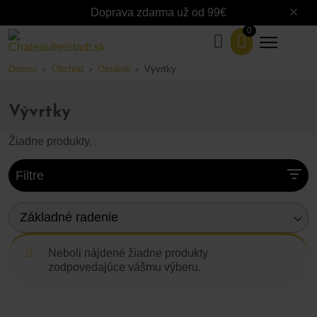
Doprava zdarma už od 99€
0
Domov
Obchod
Ostatné
Vývrtky
>
>
>
Vývrtky
Žiadne produkty.
Filtre
Základné radenie
Neboli nájdené žiadne produkty
zodpovedajúce vášmu výberu.