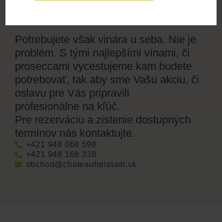
firemné akcie aj súkromné oslavy.
Potrebujete však vinára u seba. Nie je
problém. S tými najlepšími vínami, či
proseccami vycestujeme kam budete
potrebovať, tak aby sme Vašu akciu, či
oslavu pre Vás pripravili
profesionálne na kľúč.
Pre rezerváciu a zistenie dostupných
termínov nás kontaktujte.
+421 948 068 598
+421 948 168 338
obchod@chateaufreistadt.sk