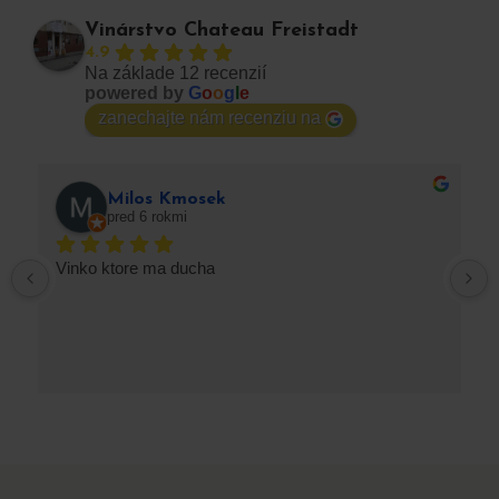
Vinárstvo Chateau Freistadt
4.9
Na základe 12 recenzií
powered by
G
o
o
g
l
e
zanechajte nám recenziu na
Milos Kmosek
pred 6 rokmi
Vinko ktore ma ducha