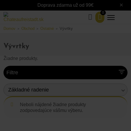
Doprava zdarma už od 99€
0
Domov
Obchod
Ostatné
Vývrtky
>
>
>
Vývrtky
Žiadne produkty.
Filtre
Základné radenie
Neboli nájdené žiadne produkty
zodpovedajúce vášmu výberu.