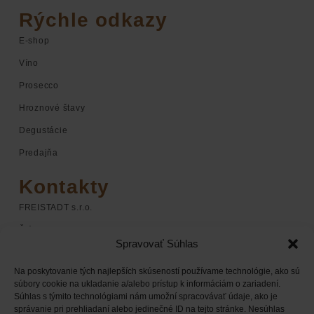
Rýchle odkazy
E-shop
Víno
Prosecco
Hroznové štavy
Degustácie
Predajňa
Kontakty
FREISTADT s.r.o.
Štúrova 1
Spravovať Súhlas
920 01 Hlohovec
Na poskytovanie tých najlepších skúseností používame technológie, ako sú
+421 948 068 598
súbory cookie na ukladanie a/alebo prístup k informáciám o zariadení.
Súhlas s týmito technológiami nám umožní spracovávať údaje, ako je
+421 948 168 338
správanie pri prehliadaní alebo jedinečné ID na tejto stránke. Nesúhlas