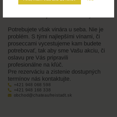
chuťami, vôňami a zážitkami, na ktoré
sa nezabúda. Ideálne pre skupiny,
firemné akcie aj súkromné oslavy.
Potrebujete však vinára u seba. Nie je
problém. S tými najlepšími vínami, či
proseccami vycestujeme kam budete
potrebovať, tak aby sme Vašu akciu, či
oslavu pre Vás pripravili
profesionálne na kľúč.
Pre rezerváciu a zistenie dostupných
termínov nás kontaktujte.
+421 948 068 598
+421 948 168 338
obchod@chateaufreistadt.sk