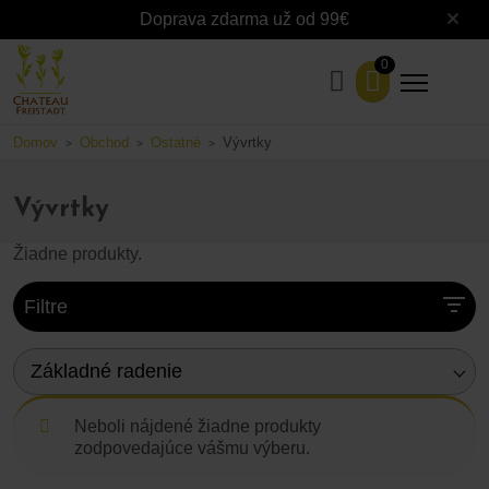
Doprava zdarma už od 99€
0
Domov
Obchod
Ostatné
Vývrtky
>
>
>
Vývrtky
Žiadne produkty.
Filtre
Základné radenie
Neboli nájdené žiadne produkty
zodpovedajúce vášmu výberu.