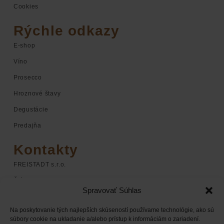
Cookies
Rýchle odkazy
E-shop
Víno
Prosecco
Hroznové štavy
Degustácie
Predajňa
Kontakty
FREISTADT s.r.o.
Štúrova 1
Spravovať Súhlas
920 01 Hlohovec
Na poskytovanie tých najlepších skúseností používame technológie, ako sú
+421 948 068 598
súbory cookie na ukladanie a/alebo prístup k informáciám o zariadení.