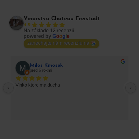
Vinárstvo Chateau Freistadt
4.9
Na základe 12 recenzií
powered by
G
o
o
g
l
e
zanechajte nám recenziu na
Milos Kmosek
pred 6 rokmi
Vinko ktore ma ducha