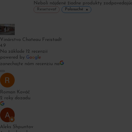
Neboli nájdené žiadne produkty zodpovedajú
×
Resetovať
Polosuché
Vinárstvo Chateau Freistadt
4.9
Na základe 12 recenzií
powered by
G
o
o
g
l
e
zanechajte nám recenziu na
Roman Kováč
2 roky dozadu
Aleks Shpuntov