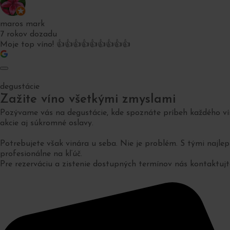
maros mark
7 rokov dozadu
Moje top víno! 👍👍👍👍👍👍👍👍👍
degustácie
Zažite víno všetkými zmyslami
Pozývame vás na degustácie, kde spoznáte príbeh každého vín
akcie aj súkromné oslavy.
Potrebujete však vinára u seba. Nie je problém. S tými najle
profesionálne na kľúč.
Pre rezerváciu a zistenie dostupných termínov nás kontaktujt