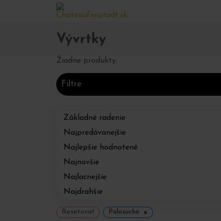
Domov
Obchod
Ostatné
Vývrtky
>
>
>
Vývrtky
Žiadne produkty.
Filtre
Základné radenie
Najpredávanejšie
Najlepšie hodnotené
Najnovšie
Najlacnejšie
Najdrahšie
×
Resetovať
Polosuché