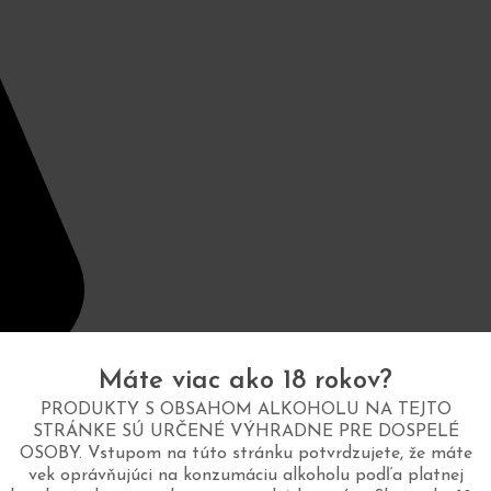
Máte viac ako 18 rokov?
PRODUKTY S OBSAHOM ALKOHOLU NA TEJTO
STRÁNKE SÚ URČENÉ VÝHRADNE PRE DOSPELÉ
OSOBY. Vstupom na túto stránku potvrdzujete, že máte
vek oprávňujúci na konzumáciu alkoholu podľa platnej