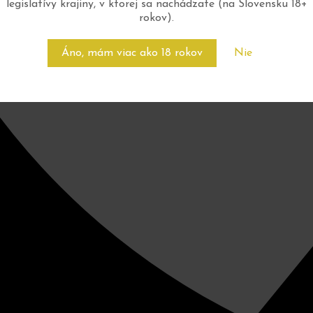
legislatívy krajiny, v ktorej sa nachádzate (na Slovensku 18+
rokov).
Áno, mám viac ako 18 rokov
Nie