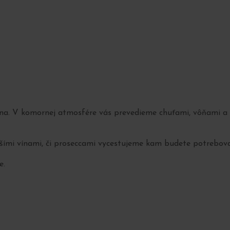
a. V komornej atmosfére vás prevedieme chuťami, vôňami a zá
pšími vínami, či proseccami vycestujeme kam budete potrebovať
e.