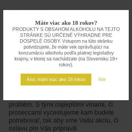
DEGUSTÁCIE
Zažite víno všetkými
Máte viac ako 18 rokov?
zmyslami
PRODUKTY S OBSAHOM ALKOHOLU NA TEJTO
STRÁNKE SÚ URČENÉ VÝHRADNE PRE
Pozývame vás na degustácie, kde
DOSPELÉ OSOBY. Vstupom na túto stránku
potvrdzujete, že máte vek oprávňujúci na
spoznáte príbeh každého vína. V
konzumáciu alkoholu podľa platnej legislatívy
komornej atmosfére vás prevedieme
krajiny, v ktorej sa nachádzate (na Slovensku 18+
chuťami, vôňami a zážitkami, na ktoré
rokov).
sa nezabúda. Ideálne pre skupiny,
Áno, mám viac ako 18 rokov
Nie
firemné akcie aj súkromné oslavy.
Potrebujete však vinára u seba. Nie je
problém. S tými najlepšími vínami, či
proseccami vycestujeme kam budete
potrebovať, tak aby sme Vašu akciu, či
oslavu pre Vás pripravili