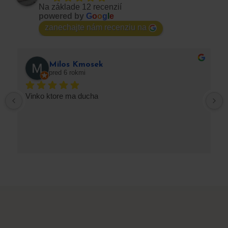
Na základe 12 recenzií
powered by
G
o
o
g
l
e
zanechajte nám recenziu na
Milos Kmosek
pred 6 rokmi
Vinko ktore ma ducha