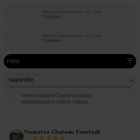
💡 Prečo stojan na víno?
uchováva víno v ideálnej polohe na zrenie
Drevený stojan na víno - na 1 fľašu
dodáva darovanému vínu prémiový vzhľad
Skladom
organizuje a šetrí priestor
zvyšuje estetickú hodnotu domácnosti, kancelárie či
vinotéky
Drevený stojan na víno - na 2 fľaše
Vytvorte si vlastný vínny kútik, v ktorom bude každý
Skladom
detail ladiť s charakterom výnimočných vín.
Filtre
Najnovšie
Neboli nájdené žiadne produkty
zodpovedajúce vášmu výberu.
Vinárstvo Chateau Freistadt
4.9