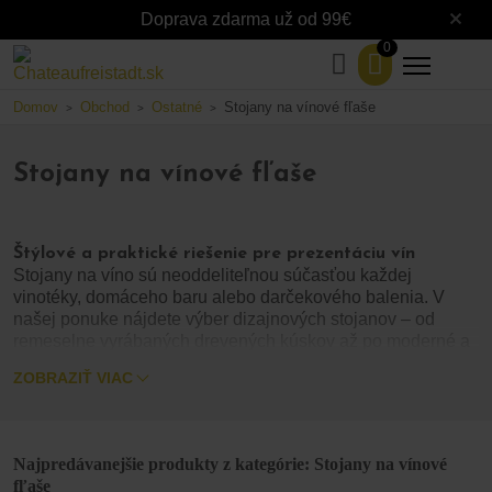
Doprava zdarma už od 99€
0
Domov
Obchod
Ostatné
Stojany na vínové fľaše
>
>
>
Stojany na vínové fľaše
Štýlové a praktické riešenie pre prezentáciu vín
Stojany na víno sú neoddeliteľnou súčasťou každej
vinotéky, domáceho baru alebo darčekového balenia. V
našej ponuke nájdete výber dizajnových stojanov – od
remeselne vyrábaných drevených kúskov až po moderné a
funkčné stojany rôznych materiálov a veľkostí.
ZOBRAZIŤ VIAC
Každý stojan je navrhnutý tak, aby nielen bezpečne
uskladnil vaše vína vo vhodnej polohe, ale zároveň vynikol
ako estetický doplnok. Či už hľadáte elegantné riešenie pre
1–2 fľaše alebo stojan pre väčšiu zbierku, u nás si
Najpredávanejšie produkty z kategórie: Stojany na vínové
vyberiete.
fľaše