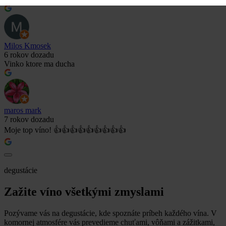
Milos Kmosek
6 rokov dozadu
Vinko ktore ma ducha
maros mark
7 rokov dozadu
Moje top víno! 👍👍👍👍👍👍👍👍👍
degustácie
Zažite víno všetkými zmyslami
Pozývame vás na degustácie, kde spoznáte príbeh každého vína. V
komornej atmosfére vás prevedieme chuťami, vôňami a zážitkami,