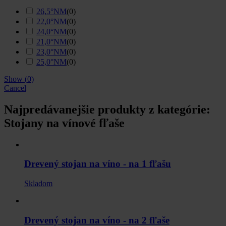
26,5°NM
(
0
)
22,0°NM
(
0
)
24,0°NM
(
0
)
21,0°NM
(
0
)
23,0°NM
(
0
)
25,0°NM
(
0
)
Show
(
0
)
Cancel
Najpredávanejšie produkty z kategórie:
Stojany na vínové fľaše
Drevený stojan na víno - na 1 fľašu
Skladom
Drevený stojan na víno - na 2 fľaše