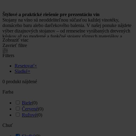
Štýlové a praktické riešenie pre prezentáciu vín
Stojany na víno sú neoddeliteľnou súčasťou každej vinotéky,
domáceho baru alebo darčekového balenia. V našej ponuke nájdete
výber dizajnových stojanov – od remeselne vyrábaných drevených
kúskov až po moderné a funkčné stojany rôznych materiálov a
Zobraziť viac
veľkostí.
Zavrieť filtre
Každý stojan je navrhnutý tak, aby nielen bezpečne uskladnil vaše
Filters
vína vo vhodnej polohe, ale zároveň vynikol ako estetický doplnok.
Či už hľadáte elegantné riešenie pre 1–2 fľaše alebo stojan pre
Resetovať
×
väčšiu zbierku, u nás si vyberiete.
Sladké
×
💡 Prečo stojan na víno?
0
produkt nájdené
uchováva víno v ideálnej polohe na zrenie
Farba
dodáva darovanému vínu prémiový vzhľad
organizuje a šetrí priestor
Biele
(
0
)
zvyšuje estetickú hodnotu domácnosti, kancelárie či vinotéky
Červené
(
0
)
Ružové
(
0
)
Vytvorte si vlastný vínny kútik, v ktorom bude každý detail
ladiť s charakterom výnimočných vín.
Chuť