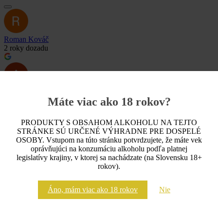
Roman Kováč
2 roky dozadu
Aleks Shpuntov
Máte viac ako 18 rokov?
4 roky dozadu
Dobre víno!
PRODUKTY S OBSAHOM ALKOHOLU NA TEJTO
STRÁNKE SÚ URČENÉ VÝHRADNE PRE DOSPELÉ
OSOBY. Vstupom na túto stránku potvrdzujete, že máte vek
oprávňujúci na konzumáciu alkoholu podľa platnej
Zuzana Heráková
legislatívy krajiny, v ktorej sa nachádzate (na Slovensku 18+
4 roky dozadu
rokov).
Áno, mám viac ako 18 rokov
Nie
Simona Kovacova
6 rokov dozadu