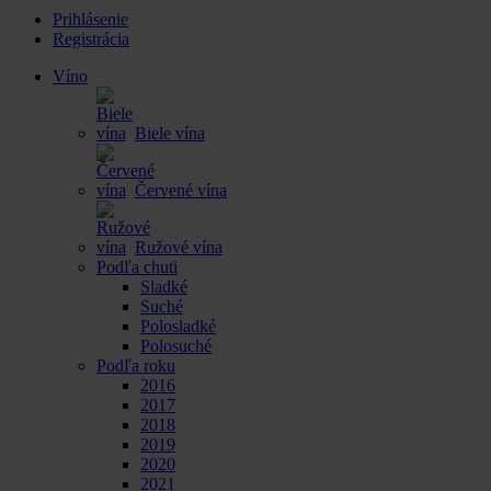
Prihlásenie
Registrácia
Víno
Biele vína
Červené vína
Ružové vína
Podľa chuti
Sladké
Suché
Polosladké
Polosuché
Podľa roku
2016
2017
2018
2019
2020
2021