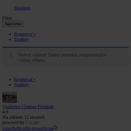
Skladom
Filtre
Najnovšie
Resetovať
×
Sladké
×
Neboli nájdené žiadne produkty zodpovedajúce
vášmu výberu.
Resetovať
×
Sladké
×
Vinárstvo Chateau Freistadt
4.9
Na základe 12 recenzií
powered by
G
o
o
g
l
e
zanechajte nám recenziu na