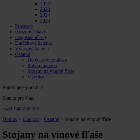
2022
2023
2024
2025
Prosecco
Hroznové štavy
Degustačné sety
Darčekové balenia
Výhodné balenia
Ostatné
Darčekové poukazy
Poháre na víno
Stojany na vínové fľaše
Vývrtky
Potrebujete poradiť?
Sme tu pre Vás.
+421 948 068 598
Domov
>
Obchod
>
Ostatné
>
Stojany na vínové fľaše
Stojany na vínové fľaše