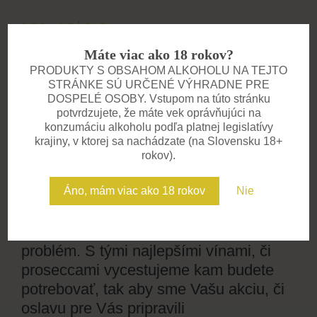
DEGUSTÁCIE
Zažite víno všetkými
Máte viac ako 18 rokov?
zmyslami
PRODUKTY S OBSAHOM ALKOHOLU NA TEJTO
STRÁNKE SÚ URČENÉ VÝHRADNE PRE
Pozývame vás na degustácie, kde
DOSPELÉ OSOBY. Vstupom na túto stránku
potvrdzujete, že máte vek oprávňujúci na
spoznáte príbeh každého vína. V
konzumáciu alkoholu podľa platnej legislatívy
komornej atmosfére vás prevedieme
krajiny, v ktorej sa nachádzate (na Slovensku 18+
chuťami, vôňami a zážitkami, na ktoré
rokov).
sa nezabúda. Ideálne pre skupiny,
Áno, mám viac ako 18 rokov
Nie
firemné akcie aj súkromné oslavy.
Potrebujete však vinára u seba. Nie je
problém. S tými najlepšími vínami, či
proseccami vycestujeme kam budete
potrebovať, tak aby sme Vašu akciu, či
oslavu pre Vás pripravili