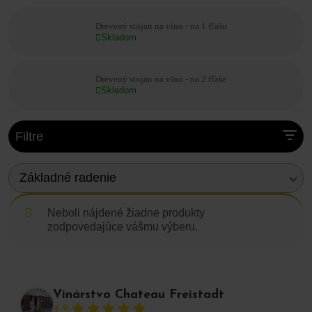
💡 Prečo stojan na víno?
uchováva víno v ideálnej polohe na zrenie
Drevený stojan na víno - na 1 fľašu
dodáva darovanému vínu prémiový vzhľad
Skladom
organizuje a šetrí priestor
zvyšuje estetickú hodnotu domácnosti, kancelárie či
vinotéky
Drevený stojan na víno - na 2 fľaše
Vytvorte si vlastný vínny kútik, v ktorom bude každý
Skladom
detail ladiť s charakterom výnimočných vín.
Filtre
Základné radenie
Neboli nájdené žiadne produkty
zodpovedajúce vášmu výberu.
Vinárstvo Chateau Freistadt
4.9