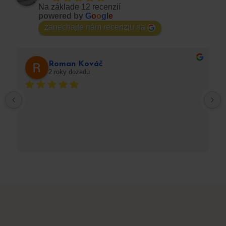
Na základe 12 recenzií
powered by
G
o
o
g
l
e
zanechajte nám recenziu na
Roman Kováč
2 roky dozadu