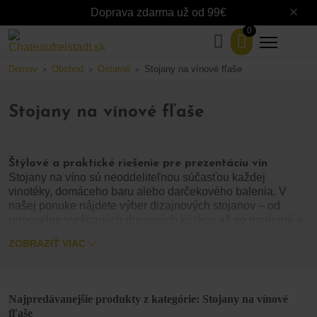
Doprava zdarma už od 99€
0
Domov
Obchod
Ostatné
Stojany na vínové fľaše
>
>
>
Stojany na vínové fľaše
Štýlové a praktické riešenie pre prezentáciu vín
Stojany na víno sú neoddeliteľnou súčasťou každej
vinotéky, domáceho baru alebo darčekového balenia. V
našej ponuke nájdete výber dizajnových stojanov – od
remeselne vyrábaných drevených kúskov až po moderné a
funkčné stojany rôznych materiálov a veľkostí.
ZOBRAZIŤ VIAC
Každý stojan je navrhnutý tak, aby nielen bezpečne
uskladnil vaše vína vo vhodnej polohe, ale zároveň vynikol
ako estetický doplnok. Či už hľadáte elegantné riešenie pre
1–2 fľaše alebo stojan pre väčšiu zbierku, u nás si
Najpredávanejšie produkty z kategórie: Stojany na vínové
vyberiete.
fľaše