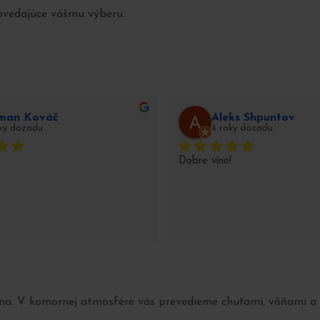
ovedajúce vášmu výberu.
man Kováč
Aleks Shpuntov
oky dozadu
4 roky dozadu
Dobre víno!
a. V komornej atmosfére vás prevedieme chuťami, vôňami a zá