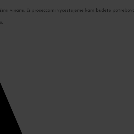
pšími vínami, či proseccami vycestujeme kam budete potrebovať
e.