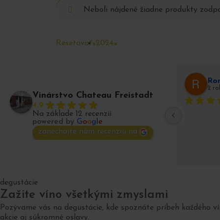
Neboli nájdené žiadne produkty zodp
Resetovať
×
2024
×
Ro
2 r
Vinárstvo Chateau Freistadt
4.9
Na základe 12 recenzií
powered by
G
o
o
g
l
e
zanechajte nám recenziu na
degustácie
Zažite víno všetkými zmyslami
Pozývame vás na degustácie, kde spoznáte príbeh každého vín
akcie aj súkromné oslavy.