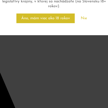
legislatívy krajiny, v ktorej sa nachádzate (na Slovensku 18+
rokov).
Áno, mám viac ako 18 rokov
Nie