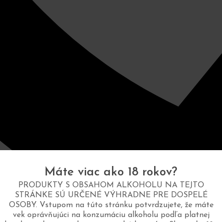
Máte viac ako 18 rokov?
PRODUKTY S OBSAHOM ALKOHOLU NA TEJTO
STRÁNKE SÚ URČENÉ VÝHRADNE PRE DOSPELÉ
OSOBY. Vstupom na túto stránku potvrdzujete, že máte
vek oprávňujúci na konzumáciu alkoholu podľa platnej