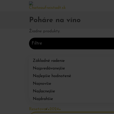
Domov
Obchod
Ostatné
Poháre na víno
>
>
>
Poháre na víno
Žiadne produkty.
Filtre
Základné radenie
Najpredávanejšie
Najlepšie hodnotené
Najnovšie
Najlacnejšie
Najdrahšie
Resetovať
×
2024
×