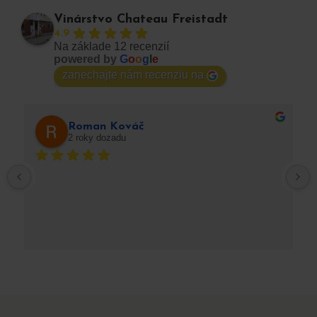
Vinárstvo Chateau Freistadt
4.9
Na základe 12 recenzií
powered by
G
o
o
g
l
e
zanechajte nám recenziu na
Roman Kováč
2 roky dozadu