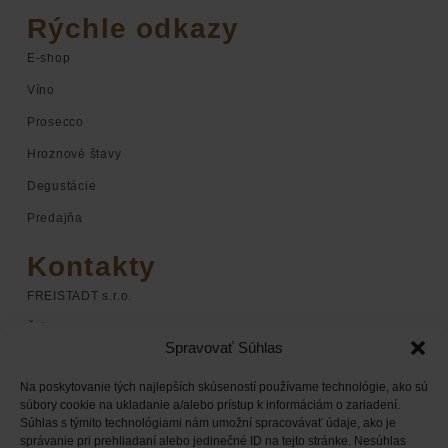
Rýchle odkazy
E-shop
Víno
Prosecco
Hroznové štavy
Degustácie
Predajňa
Kontakty
FREISTADT s.r.o.
Štúrova 1
Spravovať Súhlas
920 01 Hlohovec
Na poskytovanie tých najlepších skúseností používame technológie, ako sú
+421 948 068 598
súbory cookie na ukladanie a/alebo prístup k informáciám o zariadení.
Súhlas s týmito technológiami nám umožní spracovávať údaje, ako je
+421 948 168 338
správanie pri prehliadaní alebo jedinečné ID na tejto stránke. Nesúhlas