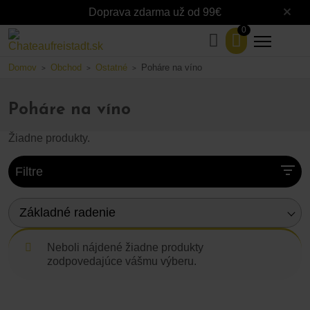
Doprava zdarma už od 99€
0
Domov
Obchod
Ostatné
Poháre na víno
>
>
>
Poháre na víno
Žiadne produkty.
Filtre
Základné radenie
Neboli nájdené žiadne produkty
zodpovedajúce vášmu výberu.