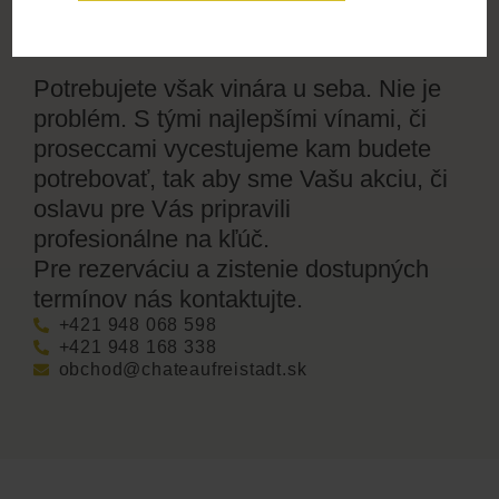
firemné akcie aj súkromné oslavy.
Potrebujete však vinára u seba. Nie je
problém. S tými najlepšími vínami, či
proseccami vycestujeme kam budete
potrebovať, tak aby sme Vašu akciu, či
oslavu pre Vás pripravili
profesionálne na kľúč.
Pre rezerváciu a zistenie dostupných
termínov nás kontaktujte.
+421 948 068 598
+421 948 168 338
obchod@chateaufreistadt.sk