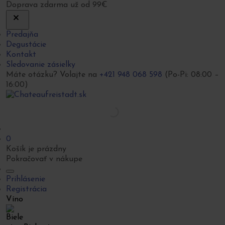
Doprava zdarma už od 99€
Predajňa
Degustácie
Kontakt
Sledovanie zásielky
Máte otázku? Volajte na
+421 948 068 598
(Po-Pi: 08:00 –
16:00)
0
Košík je prázdny
Pokračovať v nákupe
Prihlásenie
Registrácia
Víno