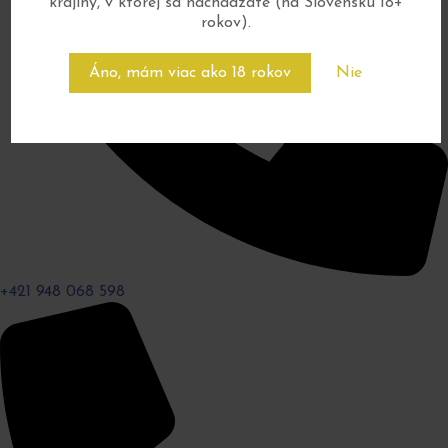
krajiny, v ktorej sa nachádzate (na Slovensku 18+
rokov).
Áno, mám viac ako 18 rokov
Nie
+421 948 068 598