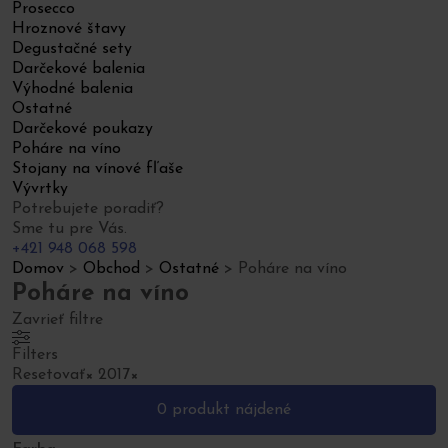
Prosecco
Hroznové štavy
Degustačné sety
Darčekové balenia
Výhodné balenia
Ostatné
Darčekové poukazy
Poháre na víno
Stojany na vínové fľaše
Vývrtky
Potrebujete poradiť?
Sme tu pre Vás.
+421 948 068 598
Domov
>
Obchod
>
Ostatné
>
Poháre na víno
Poháre na víno
Zavrieť filtre
Filters
Resetovať
×
2017
×
0
produkt nájdené