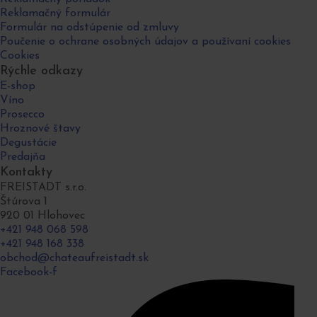
Reklamačný formulár
Formulár na odstúpenie od zmluvy
Poučenie o ochrane osobných údajov a používaní cookies
Cookies
Rýchle odkazy
E-shop
Víno
Prosecco
Hroznové štavy
Degustácie
Predajňa
Kontakty
FREISTADT s.r.o.
Štúrova 1
920 01 Hlohovec
+421 948 068 598
+421 948 168 338
obchod@chateaufreistadt.sk
Facebook-f