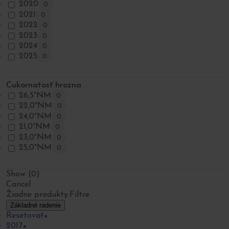
2020
0
2021
0
2022
0
2023
0
2024
0
2025
0
Cukornatosť hrozna
26,5°NM
0
22,0°NM
0
24,0°NM
0
21,0°NM
0
23,0°NM
0
25,0°NM
0
Show
(
0
)
Cancel
Žiadne produkty.
Filtre
Základné radenie
Resetovať
×
2017
×