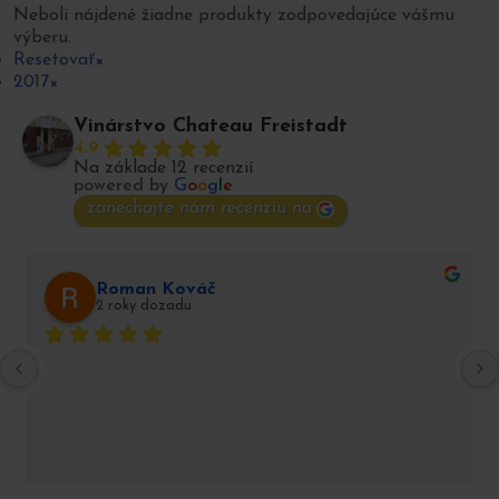
Neboli nájdené žiadne produkty zodpovedajúce vášmu
výberu.
Resetovať
×
2017
×
Vinárstvo Chateau Freistadt
4.9
Na základe 12 recenzií
powered by
G
o
o
g
l
e
zanechajte nám recenziu na
Roman Kováč
2 roky dozadu