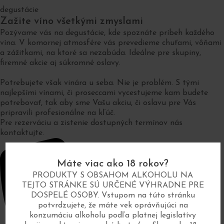
degustácie
Zažite víno všetkými zmyslami
Pozývame vás na degustácie, kde spoznáte príbeh každého
vína. V komornej atmosfére vás prevedieme chuťami, vôňami
a zážitkami, na ktoré sa nezabúda. Ideálne pre skupiny,
firemné akcie aj súkromné oslavy.
Potrebujete však vinára u seba. Nie je problém. S tými
najlepšími vínami, či proseccami vycestujeme kam budete
potrebovať, tak aby sme Vašu akciu, či oslavu pre Vás
pripravili profesionálne na kľúč.
Pre rezerváciu a zistenie dostupných termínov nás
kontaktujte.
Máte viac ako 18 rokov?
PRODUKTY S OBSAHOM ALKOHOLU NA
TEJTO STRÁNKE SÚ URČENÉ VÝHRADNE PRE
DOSPELÉ OSOBY. Vstupom na túto stránku
potvrdzujete, že máte vek oprávňujúci na
konzumáciu alkoholu podľa platnej legislatívy