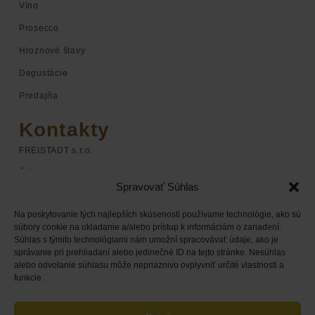
Víno
Prosecco
Hroznové štavy
Degustácie
Predajňa
Kontakty
FREISTADT s.r.o.
Štúrova 1
Spravovať Súhlas
920 01 Hlohovec
Na poskytovanie tých najlepších skúseností používame technológie, ako sú
+421 948 068 598
súbory cookie na ukladanie a/alebo prístup k informáciám o zariadení.
Súhlas s týmito technológiami nám umožní spracovávať údaje, ako je
+421 948 168 338
správanie pri prehliadaní alebo jedinečné ID na tejto stránke. Nesúhlas
obchod@chateaufreistadt.sk
alebo odvolanie súhlasu môže nepriaznivo ovplyvniť určité vlastnosti a
funkcie.