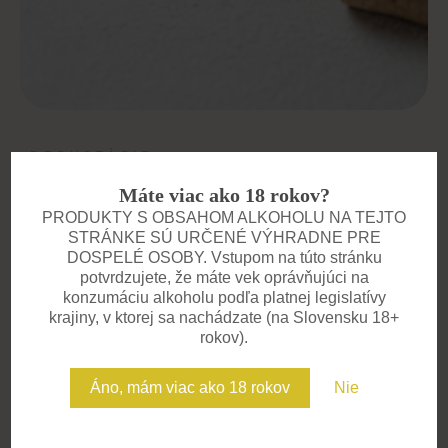
DEGUSTÁCIE
Zažite víno všetkými
Máte viac ako 18 rokov?
zmyslami
PRODUKTY S OBSAHOM ALKOHOLU NA TEJTO
STRÁNKE SÚ URČENÉ VÝHRADNE PRE
Pozývame vás na degustácie, kde
DOSPELÉ OSOBY. Vstupom na túto stránku
potvrdzujete, že máte vek oprávňujúci na
spoznáte príbeh každého vína. V
konzumáciu alkoholu podľa platnej legislatívy
komornej atmosfére vás prevedieme
krajiny, v ktorej sa nachádzate (na Slovensku 18+
chuťami, vôňami a zážitkami, na ktoré
rokov).
sa nezabúda. Ideálne pre skupiny,
Áno, mám viac ako 18 rokov
Nie
firemné akcie aj súkromné oslavy.
Potrebujete však vinára u seba. Nie je