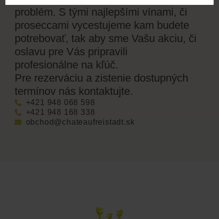
problém. S tými najlepšími vínami, či
proseccami vycestujeme kam budete
potrebovať, tak aby sme Vašu akciu, či
oslavu pre Vás pripravili
profesionálne na kľúč.
Pre rezerváciu a zistenie dostupných
termínov nás kontaktujte.
+421 948 068 598
+421 948 168 338
obchod@chateaufreistadt.sk