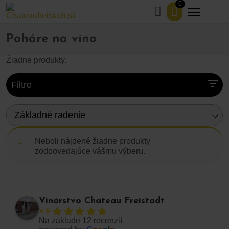
0
Domov
Obchod
Ostatné
Poháre na víno
>
>
>
Poháre na víno
Žiadne produkty.
Filtre
Základné radenie
Neboli nájdené žiadne produkty
zodpovedajúce vášmu výberu.
Vinárstvo Chateau Freistadt
4.9
Na základe 12 recenzií