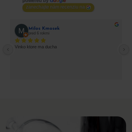
powered by
G
o
o
g
l
e
zanechajte nám recenziu na
Milos Kmosek
pred 6 rokmi
Vinko ktore ma ducha