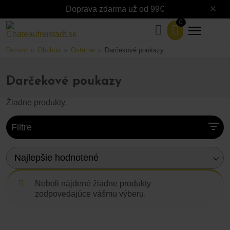
Doprava zdarma už od 99€
0
Domov
Obchod
Ostatné
Darčekové poukazy
>
>
>
Darčekové poukazy
Žiadne produkty.
Filtre
Najlepšie hodnotené
Neboli nájdené žiadne produkty
zodpovedajúce vášmu výberu.