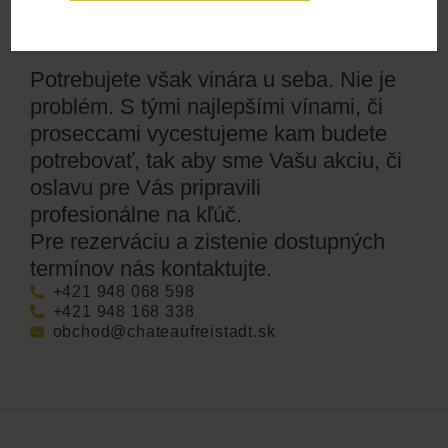
firemné akcie aj súkromné oslavy.
Potrebujete však vinára u seba. Nie je
problém. S tými najlepšími vínami, či
proseccami vycestujeme kam budete
potrebovať, tak aby sme Vašu akciu, či
oslavu pre Vás pripravili
profesionálne na kľúč.
Pre rezerváciu a zistenie dostupných
termínov nás kontaktujte.
+421 948 068 598
+421 948 168 338
obchod@chateaufreistadt.sk