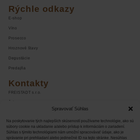
Rýchle odkazy
E-shop
Víno
Prosecco
Hroznové štavy
Degustácie
Predajňa
Kontakty
FREISTADT s.r.o.
Štúrova 1
Spravovať Súhlas
920 01 Hlohovec
Na poskytovanie tých najlepších skúseností používame technológie, ako sú
+421 948 068 598
súbory cookie na ukladanie a/alebo prístup k informáciám o zariadení.
Súhlas s týmito technológiami nám umožní spracovávať údaje, ako je
+421 948 168 338
správanie pri prehliadaní alebo jedinečné ID na tejto stránke. Nesúhlas