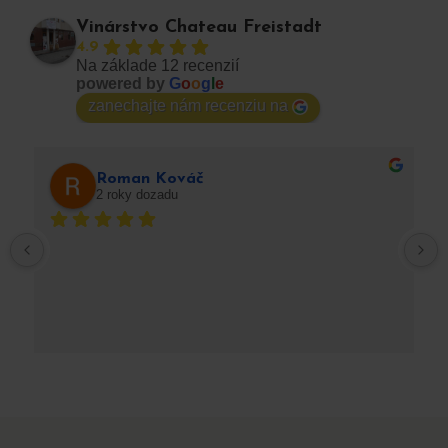
Vinárstvo Chateau Freistadt
4.9
Na základe 12 recenzií
powered by
G
o
o
g
l
e
zanechajte nám recenziu na
Roman Kováč
2 roky dozadu