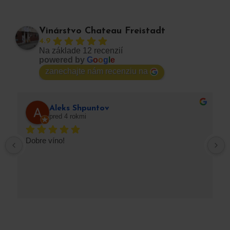
Vinárstvo Chateau Freistadt
4.9
Na základe 12 recenzií
powered by
G
o
o
g
l
e
zanechajte nám recenziu na
Aleks Shpuntov
pred 4 rokmi
Dobre víno!