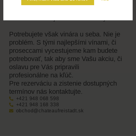
chuťami, vôňami a zážitkami, na ktoré
sa nezabúda. Ideálne pre skupiny,
firemné akcie aj súkromné oslavy.
Potrebujete však vinára u seba. Nie je
problém. S tými najlepšími vínami, či
proseccami vycestujeme kam budete
potrebovať, tak aby sme Vašu akciu, či
oslavu pre Vás pripravili
profesionálne na kľúč.
Pre rezerváciu a zistenie dostupných
termínov nás kontaktujte.
+421 948 068 598
+421 948 168 338
obchod@chateaufreistadt.sk