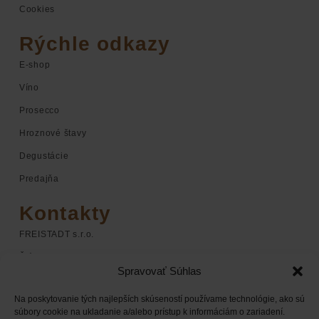
Cookies
Rýchle odkazy
E-shop
Víno
Prosecco
Hroznové štavy
Degustácie
Predajňa
Kontakty
FREISTADT s.r.o.
Štúrova 1
Spravovať Súhlas
920 01 Hlohovec
Na poskytovanie tých najlepších skúseností používame technológie, ako sú
+421 948 068 598
súbory cookie na ukladanie a/alebo prístup k informáciám o zariadení.