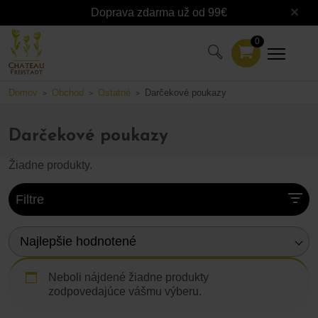
Doprava zdarma už od 99€
0
Domov
Obchod
Ostatné
Darčekové poukazy
>
>
>
Darčekové poukazy
Žiadne produkty.
Filtre
Najlepšie hodnotené
Neboli nájdené žiadne produkty
zodpovedajúce vášmu výberu.