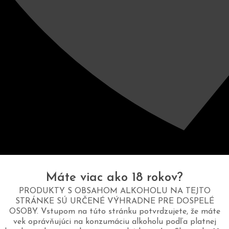
Máte viac ako 18 rokov?
PRODUKTY S OBSAHOM ALKOHOLU NA TEJTO
STRÁNKE SÚ URČENÉ VÝHRADNE PRE DOSPELÉ
OSOBY. Vstupom na túto stránku potvrdzujete, že máte
vek oprávňujúci na konzumáciu alkoholu podľa platnej