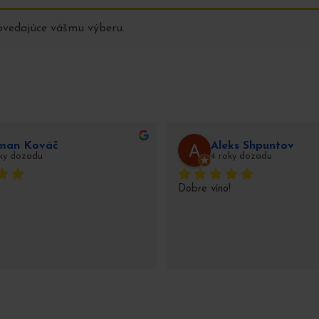
ovedajúce vášmu výberu.
man Kováč
Aleks Shpuntov
oky dozadu
4 roky dozadu
Dobre víno!