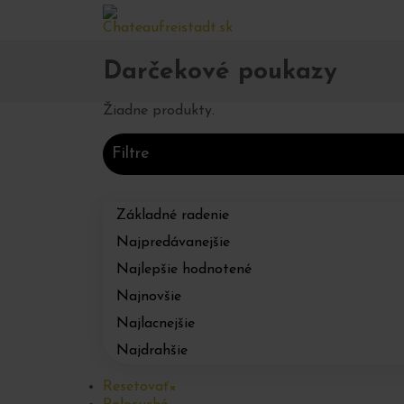
Domov
Obchod
Ostatné
Darčekové poukazy
>
>
>
Darčekové poukazy
Žiadne produkty.
Filtre
Základné radenie
Najpredávanejšie
Najlepšie hodnotené
Najnovšie
Najlacnejšie
Najdrahšie
Resetovať
×