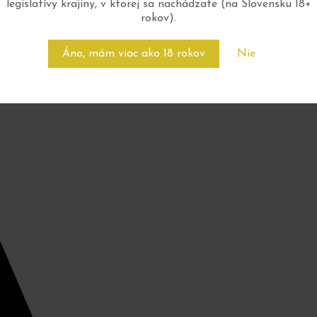
legislatívy krajiny, v ktorej sa nachádzate (na Slovensku 18+
rokov).
Áno, mám viac ako 18 rokov
Nie