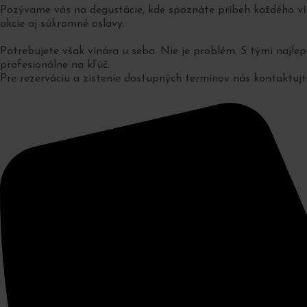
Pozývame vás na degustácie, kde spoznáte príbeh každého vín
akcie aj súkromné oslavy.
Potrebujete však vinára u seba. Nie je problém. S tými najle
profesionálne na kľúč.
Pre rezerváciu a zistenie dostupných termínov nás kontaktujt