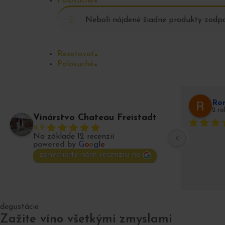
Polosuché
×
Neboli nájdené žiadne produkty zodp
Resetovať
×
Polosuché
×
Ro
2 r
Vinárstvo Chateau Freistadt
4.9
Na základe 12 recenzií
powered by
G
o
o
g
l
e
zanechajte nám recenziu na
degustácie
Zažite víno všetkými zmyslami