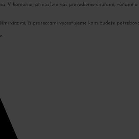
a. V komornej atmosfére vás prevedieme chuťami, vôňami a zá
pšími vínami, či proseccami vycestujeme kam budete potrebovať
e.