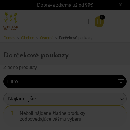
Doprava zdarma už od 99€
0
Domov
Obchod
Ostatné
Darčekové poukazy
>
>
>
Darčekové poukazy
Žiadne produkty.
Filtre
Najlacnejšie
Neboli nájdené žiadne produkty
zodpovedajúce vášmu výberu.