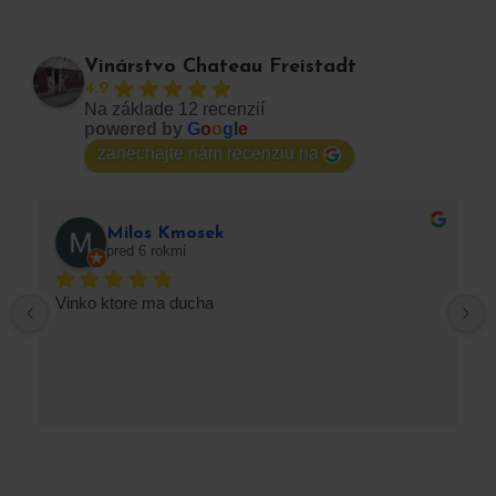
Vinárstvo Chateau Freistadt
4.9
Na základe 12 recenzií
powered by
G
o
o
g
l
e
zanechajte nám recenziu na
Milos Kmosek
pred 6 rokmi
Vinko ktore ma ducha