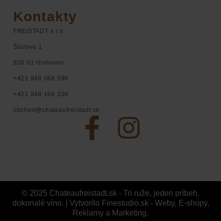
Kontakty
FREISTADT s.r.o.
Štúrova 1
920 01 Hlohovec
+421 948 068 598
+421 948 168 338
obchod@chateaufreistadt.sk
© 2025
Chateaufreistadt.sk - Tri ruže, jeden príbeh,
dokonalé víno.
|
Vytvorilo Finestudio.sk - Weby, E-shopy,
Zavrieť filtre
Reklamy a Marketing.