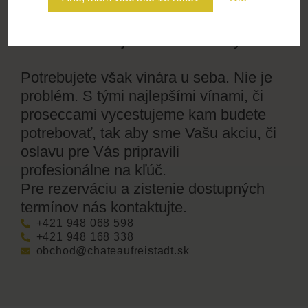
chuťami, vôňami a zážitkami, na ktoré
sa nezabúda. Ideálne pre skupiny,
firemné akcie aj súkromné oslavy.
Potrebujete však vinára u seba. Nie je
problém. S tými najlepšími vínami, či
proseccami vycestujeme kam budete
potrebovať, tak aby sme Vašu akciu, či
oslavu pre Vás pripravili
profesionálne na kľúč.
Pre rezerváciu a zistenie dostupných
termínov nás kontaktujte.
+421 948 068 598
+421 948 168 338
obchod@chateaufreistadt.sk