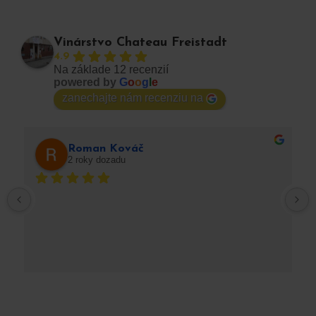
Vinárstvo Chateau Freistadt
4.9
Na základe 12 recenzií
powered by
G
o
o
g
l
e
zanechajte nám recenziu na
Roman Kováč
2 roky dozadu