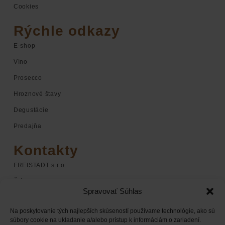
Cookies
Rýchle odkazy
E-shop
Víno
Prosecco
Hroznové štavy
Degustácie
Predajňa
Kontakty
FREISTADT s.r.o.
Štúrova 1
Spravovať Súhlas
920 01 Hlohovec
Na poskytovanie tých najlepších skúseností používame technológie, ako sú
+421 948 068 598
súbory cookie na ukladanie a/alebo prístup k informáciám o zariadení.