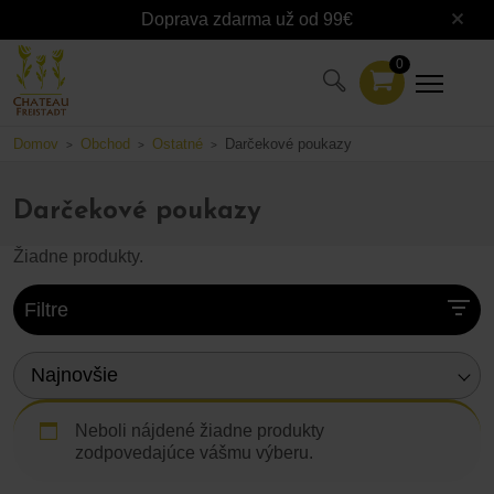
Doprava zdarma už od 99€
0
Domov
Obchod
Ostatné
Darčekové poukazy
>
>
>
Darčekové poukazy
Žiadne produkty.
Filtre
Najnovšie
Neboli nájdené žiadne produkty
zodpovedajúce vášmu výberu.