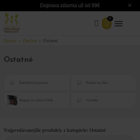
Doprava zdarma už od 99€
0
Domov
Obchod
Ostatné
>
>
Ostatné
Darčekové poukazy
Poháre na víno
Stojany na vínové fľaše
Vývrtky
Najpredávanejšie produkty z kategórie: Ostatné