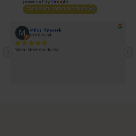
powered by
G
o
o
g
l
e
zanechajte nám recenziu na
Milos Kmosek
pred 6 rokmi
Vinko ktore ma ducha