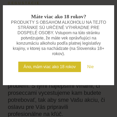
DEGUSTÁCIE
Zažite víno všetkými
Máte viac ako 18 rokov?
zmyslami
PRODUKTY S OBSAHOM ALKOHOLU NA TEJTO
STRÁNKE SÚ URČENÉ VÝHRADNE PRE
Pozývame vás na degustácie, kde
DOSPELÉ OSOBY. Vstupom na túto stránku
spoznáte príbeh každého vína. V
potvrdzujete, že máte vek oprávňujúci na
komornej atmosfére vás prevedieme
konzumáciu alkoholu podľa platnej legislatívy
krajiny, v ktorej sa nachádzate (na Slovensku 18+
chuťami, vôňami a zážitkami, na ktoré
rokov).
sa nezabúda. Ideálne pre skupiny,
firemné akcie aj súkromné oslavy.
Áno, mám viac ako 18 rokov
Nie
Potrebujete však vinára u seba. Nie je
problém. S tými najlepšími vínami, či
proseccami vycestujeme kam budete
potrebovať, tak aby sme Vašu akciu, či
oslavu pre Vás pripravili
profesionálne na kľúč.