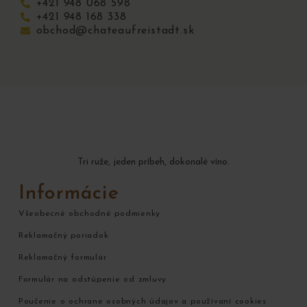
+421 948 068 598
+421 948 168 338
obchod@chateaufreistadt.sk
Tri ruže, jeden príbeh, dokonalé víno.
Informácie
Všeobecné obchodné podmienky
Reklamačný poriadok
Reklamačný formulár
Formulár na odstúpenie od zmluvy
Poučenie o ochrane osobných údajov a používaní cookies