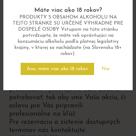
zmyslami
Máte viac ako 18 rokov?
Pozývame vás na degustácie, kde
PRODUKTY S OBSAHOM ALKOHOLU NA
spoznáte príbeh každého vína. V
TEJTO STRÁNKE SÚ URČENÉ VÝHRADNE PRE
DOSPELÉ OSOBY. Vstupom na túto stránku
komornej atmosfére vás prevedieme
potvrdzujete, že máte vek oprávňujúci na
chuťami, vôňami a zážitkami, na ktoré
konzumáciu alkoholu podľa platnej legislatívy
sa nezabúda. Ideálne pre skupiny,
krajiny, v ktorej sa nachádzate (na Slovensku 18+
rokov).
firemné akcie aj súkromné oslavy.
Áno, mám viac ako 18 rokov
Nie
Potrebujete však vinára u seba. Nie je
problém. S tými najlepšími vínami, či
proseccami vycestujeme kam budete
potrebovať, tak aby sme Vašu akciu, či
oslavu pre Vás pripravili
profesionálne na kľúč.
Pre rezerváciu a zistenie dostupných
termínov nás kontaktujte.