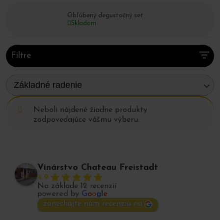
🎁
Tip:
Degustačné sety sú výborným darčekom na
sviatky, oslavy, svadby alebo ako pozvánka do sveta
Obľúbený degustačný set
kvalitného slovenského vína.
Skladom
Filtre
Základné radenie
Neboli nájdené žiadne produkty
zodpovedajúce vášmu výberu.
Vinárstvo Chateau Freistadt
4.9
Na základe 12 recenzií
powered by
G
o
o
g
l
e
zanechajte nám recenziu na