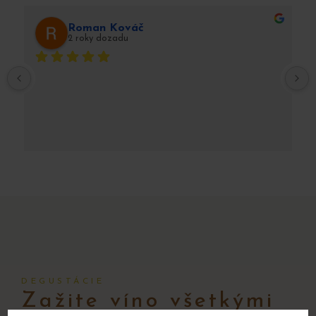
Roman Kováč
2 roky dozadu
DEGUSTÁCIE
Zažite víno všetkými