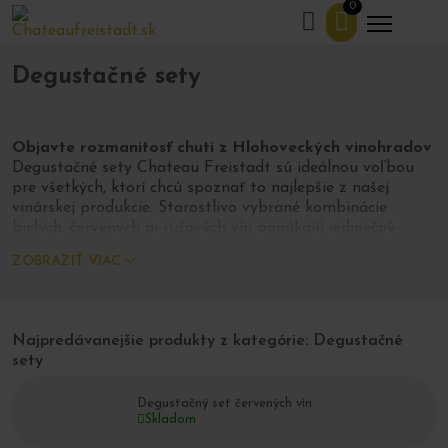
0
Domov
Obchod
Degustačné sety
>
>
Degustačné sety
Objavte rozmanitosť chutí z Hlohoveckých vinohradov
Degustačné sety Chateau Freistadt sú ideálnou voľbou
pre všetkých, ktorí chcú spoznať to najlepšie z našej
vinárskej produkcie. Starostlivo vybrané kombinácie
bielych, červených aj ružových vín ponúkajú jedinečný
zážitok z chutí, ktoré vznikli z hrozna dopestovaného v
ZOBRAZIŤ VIAC
Hlohoveckom rajóne Malokarpatskej vinohradníckej
oblasti.
Či už ste milovník jemných ovocných tónov, plných
Najpredávanejšie produkty z kategórie: Degustačné
červených vín alebo sviežich a aromatických bielych odrôd,
sety
naše degustačné balíčky vám umožnia objaviť
rozmanitosť terroiru, ktorý sa rozprestiera pod južnými
Degustačný set červených vín
svahmi Považského Inovca.
Skladom