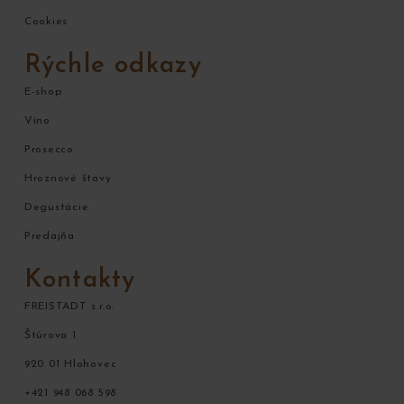
Cookies
Rýchle odkazy
E-shop
Víno
Prosecco
Hroznové štavy
Degustácie
Predajňa
Kontakty
FREISTADT s.r.o.
Štúrova 1
920 01 Hlohovec
+421 948 068 598