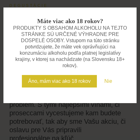
DEGUSTÁCIE
Zažite víno všetkými
Máte viac ako 18 rokov?
zmyslami
PRODUKTY S OBSAHOM ALKOHOLU NA TEJTO
STRÁNKE SÚ URČENÉ VÝHRADNE PRE
Pozývame vás na degustácie, kde
DOSPELÉ OSOBY. Vstupom na túto stránku
spoznáte príbeh každého vína. V
potvrdzujete, že máte vek oprávňujúci na
komornej atmosfére vás prevedieme
konzumáciu alkoholu podľa platnej legislatívy
krajiny, v ktorej sa nachádzate (na Slovensku 18+
chuťami, vôňami a zážitkami, na ktoré
rokov).
sa nezabúda. Ideálne pre skupiny,
firemné akcie aj súkromné oslavy.
Áno, mám viac ako 18 rokov
Nie
Potrebujete však vinára u seba. Nie je
problém. S tými najlepšími vínami, či
proseccami vycestujeme kam budete
potrebovať, tak aby sme Vašu akciu, či
oslavu pre Vás pripravili
profesionálne na kľúč.