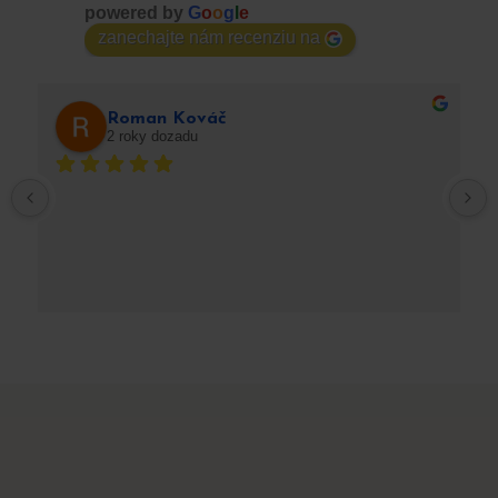
powered by
G
o
o
g
l
e
zanechajte nám recenziu na
Roman Kováč
2 roky dozadu