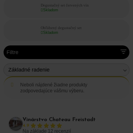
terroiru, ktorý sa rozprestiera pod južnými svahmi
Degustačný set červených vín
Považského Inovca.
Skladom
🎁
Degustačné sety sú výborným darčekom na sviatky,
Tip:
oslavy, svadby alebo ako pozvánka do sveta kvalitného
Obľúbený degustačný set
slovenského vína.
Skladom
Filtre
Základné radenie
Neboli nájdené žiadne produkty
zodpovedajúce vášmu výberu.
Vinárstvo Chateau Freistadt
4.9
Na základe 12 recenzií