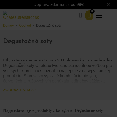
Doprava zdarma už od 99€
0
Domov
Obchod
Degustačné sety
>
>
Degustačné sety
Objavte rozmanitosť chutí z Hlohoveckých vinohradov
Degustačné sety Chateau Freistadt sú ideálnou voľbou pre
všetkých, ktorí chcú spoznať to najlepšie z našej vinárskej
produkcie. Starostlivo vybrané kombinácie bielych,
červených aj ružových vín ponúkajú jedinečný zážitok z
chutí, ktoré vznikli z hrozna dopestovaného v Hlohoveckom
ZOBRAZIŤ VIAC
rajóne Malokarpatskej vinohradníckej oblasti.
Či už ste milovník jemných ovocných tónov, plných
červených vín alebo sviežich a aromatických bielych odrôd,
Najpredávanejšie produkty z kategórie: Degustačné sety
naše degustačné balíčky vám umožnia objaviť rozmanitosť