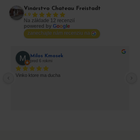
Vinárstvo Chateau Freistadt
4.9
Na základe 12 recenzií
powered by
G
o
o
g
l
e
zanechajte nám recenziu na
Milos Kmosek
pred 6 rokmi
Vinko ktore ma ducha