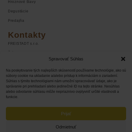
Hroznové štavy
Degustácie
Predajňa
Kontakty
FREISTADT s.r.o.
Štúrova 1
Spravovať Súhlas
920 01 Hlohovec
Na poskytovanie tých najlepších skúseností používame technológie, ako sú
+421 948 068 598
súbory cookie na ukladanie a/alebo prístup k informáciám o zariadení.
Súhlas s týmito technológiami nám umožní spracovávať údaje, ako je
+421 948 168 338
správanie pri prehliadaní alebo jedinečné ID na tejto stránke. Nesúhlas
obchod@chateaufreistadt.sk
alebo odvolanie súhlasu môže nepriaznivo ovplyvniť určité vlastnosti a
funkcie.
Prijať
Odmietnuť