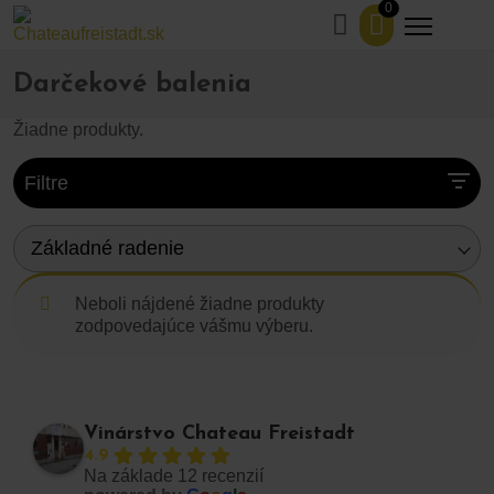
0
Domov
Obchod
Darčekové balenia
>
>
Darčekové balenia
Žiadne produkty.
Filtre
Základné radenie
Neboli nájdené žiadne produkty
zodpovedajúce vášmu výberu.
Vinárstvo Chateau Freistadt
4.9
Na základe 12 recenzií