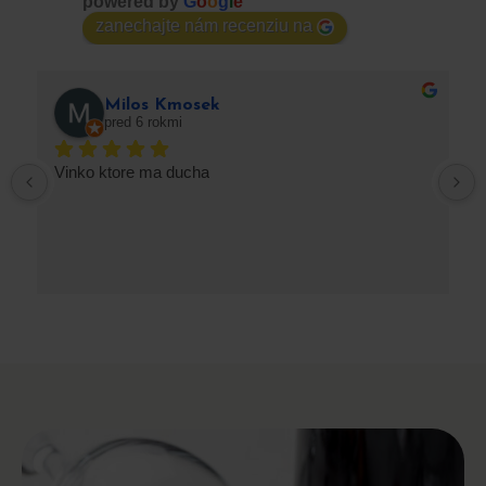
powered by
G
o
o
g
l
e
zanechajte nám recenziu na
Milos Kmosek
pred 6 rokmi
Vinko ktore ma ducha