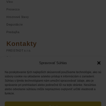
Víno
Prosecco
Hroznové štavy
Degustácie
Predajňa
Kontakty
FREISTADT s.r.o.
Štúrova 1
Spravovať Súhlas
920 01 Hlohovec
Na poskytovanie tých najlepších skúseností používame technológie, ako sú
+421 948 068 598
súbory cookie na ukladanie a/alebo prístup k informáciám o zariadení.
Súhlas s týmito technológiami nám umožní spracovávať údaje, ako je
+421 948 168 338
správanie pri prehliadaní alebo jedinečné ID na tejto stránke. Nesúhlas
obchod@chateaufreistadt.sk
alebo odvolanie súhlasu môže nepriaznivo ovplyvniť určité vlastnosti a
funkcie.