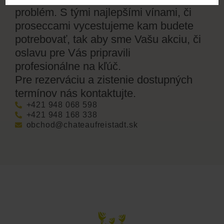
problém. S tými najlepšími vínami, či
proseccami vycestujeme kam budete
potrebovať, tak aby sme Vašu akciu, či
oslavu pre Vás pripravili
profesionálne na kľúč.
Pre rezerváciu a zistenie dostupných
termínov nás kontaktujte.
+421 948 068 598
+421 948 168 338
obchod@chateaufreistadt.sk