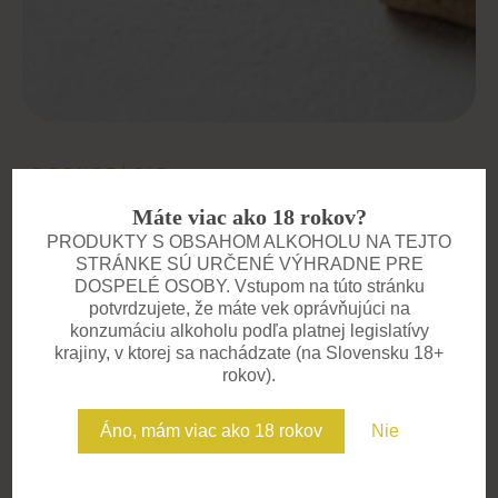
DEGUSTÁCIE
Zažite víno všetkými
Máte viac ako 18 rokov?
zmyslami
PRODUKTY S OBSAHOM ALKOHOLU NA TEJTO
STRÁNKE SÚ URČENÉ VÝHRADNE PRE
Pozývame vás na degustácie, kde
DOSPELÉ OSOBY. Vstupom na túto stránku
potvrdzujete, že máte vek oprávňujúci na
spoznáte príbeh každého vína. V
konzumáciu alkoholu podľa platnej legislatívy
komornej atmosfére vás prevedieme
krajiny, v ktorej sa nachádzate (na Slovensku 18+
chuťami, vôňami a zážitkami, na ktoré
rokov).
sa nezabúda. Ideálne pre skupiny,
Áno, mám viac ako 18 rokov
Nie
firemné akcie aj súkromné oslavy.
Potrebujete však vinára u seba. Nie je